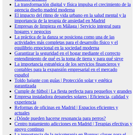
La transformación digital y física impulsa el crecimiento de la
agencia diseño madrid moderna
El impacto del ritmo de vida urbano en la salud mental y la
importancia de la terapia de ansiedad en Madrid
Empresas de limpieza en Málaga | Servicio integral para
hogares y negocios
La práctica de la danza se posiciona como una de las
actividades más completas para el desarrollo físico y el
equilibrio emocional en la sociedad moderna
Garantizar la seguridad en el hogar mediante el correcto
entendimiento de qué es la toma de tierra y para qué sirve
La importancia estratégica de los servicios financieros y
contables para la expansión empresarial en el mercado
español
Toldo bajante con guías | Protección solar y estética
garantizada
Cumple de fútbol | La fiesta perfecta para pequeños y grandes
Empresa instaladora depaneles solares | Eficiencia, calidad y
experiencia
Reformas de oficinas en Madrid | Espacios eficientes y
actuales
¿Dónde pueden hacerse resonancia para perros?
Centro tratamiento adicciones en Madrid | Terapias efectivas y
apoyo continuo
La importancia de la psicoterapia en Burgos: claves para el