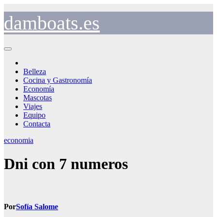
Saltar
al
damboats.es
contenido
Belleza
Cocina y Gastronomía
Economía
Mascotas
Viajes
Equipo
Contacta
economia
Dni con 7 numeros
Por
Sofía Salome