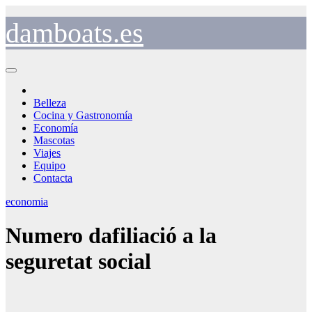
Saltar
al
damboats.es
contenido
Belleza
Cocina y Gastronomía
Economía
Mascotas
Viajes
Equipo
Contacta
economia
Numero dafiliació a la
seguretat social