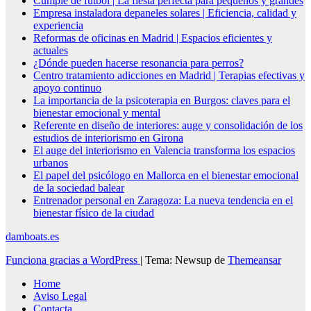
Cumple de fútbol | La fiesta perfecta para pequeños y grandes
Empresa instaladora depaneles solares | Eficiencia, calidad y
experiencia
Reformas de oficinas en Madrid | Espacios eficientes y
actuales
¿Dónde pueden hacerse resonancia para perros?
Centro tratamiento adicciones en Madrid | Terapias efectivas y
apoyo continuo
La importancia de la psicoterapia en Burgos: claves para el
bienestar emocional y mental
Referente en diseño de interiores: auge y consolidación de los
estudios de interiorismo en Girona
El auge del interiorismo en Valencia transforma los espacios
urbanos
El papel del psicólogo en Mallorca en el bienestar emocional
de la sociedad balear
Entrenador personal en Zaragoza: La nueva tendencia en el
bienestar físico de la ciudad
damboats.es
Funciona gracias a WordPress
|
Tema: Newsup de
Themeansar
Home
Aviso Legal
Contacta