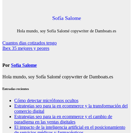
Sofía Salome
Hola mundo, soy Sofía Salomé copywriter de Damboats.es
Navegación
Cuantos dias cotizados tengo
Ibex 35 mejores y peores
de
entradas
Por
Sofía Salome
Hola mundo, soy Sofía Salomé copywriter de Damboats.es
Entradas recientes
Cómo detectar micrófonos ocultos
Estrategias seo para ia en ecommerce y la transformación del
comercio digital
Estrategias seo para ia en ecommerce y el cambio de
paradigma en las ventas digitales
El impacto de la inteligencia artificial en el posicionamiento
de servicios médicos y farmacéuticos