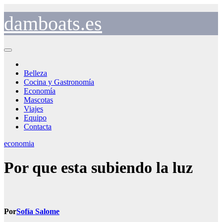
Saltar
al
damboats.es
contenido
Belleza
Cocina y Gastronomía
Economía
Mascotas
Viajes
Equipo
Contacta
economia
Por que esta subiendo la luz
Por
Sofía Salome