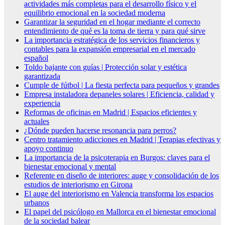
actividades más completas para el desarrollo físico y el
equilibrio emocional en la sociedad moderna
Garantizar la seguridad en el hogar mediante el correcto
entendimiento de qué es la toma de tierra y para qué sirve
La importancia estratégica de los servicios financieros y
contables para la expansión empresarial en el mercado
español
Toldo bajante con guías | Protección solar y estética
garantizada
Cumple de fútbol | La fiesta perfecta para pequeños y grandes
Empresa instaladora depaneles solares | Eficiencia, calidad y
experiencia
Reformas de oficinas en Madrid | Espacios eficientes y
actuales
¿Dónde pueden hacerse resonancia para perros?
Centro tratamiento adicciones en Madrid | Terapias efectivas y
apoyo continuo
La importancia de la psicoterapia en Burgos: claves para el
bienestar emocional y mental
Referente en diseño de interiores: auge y consolidación de los
estudios de interiorismo en Girona
El auge del interiorismo en Valencia transforma los espacios
urbanos
El papel del psicólogo en Mallorca en el bienestar emocional
de la sociedad balear