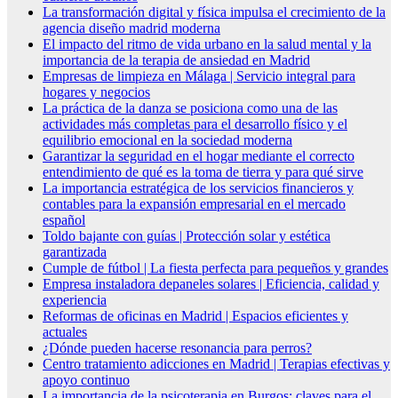
La transformación digital y física impulsa el crecimiento de la
agencia diseño madrid moderna
El impacto del ritmo de vida urbano en la salud mental y la
importancia de la terapia de ansiedad en Madrid
Empresas de limpieza en Málaga | Servicio integral para
hogares y negocios
La práctica de la danza se posiciona como una de las
actividades más completas para el desarrollo físico y el
equilibrio emocional en la sociedad moderna
Garantizar la seguridad en el hogar mediante el correcto
entendimiento de qué es la toma de tierra y para qué sirve
La importancia estratégica de los servicios financieros y
contables para la expansión empresarial en el mercado
español
Toldo bajante con guías | Protección solar y estética
garantizada
Cumple de fútbol | La fiesta perfecta para pequeños y grandes
Empresa instaladora depaneles solares | Eficiencia, calidad y
experiencia
Reformas de oficinas en Madrid | Espacios eficientes y
actuales
¿Dónde pueden hacerse resonancia para perros?
Centro tratamiento adicciones en Madrid | Terapias efectivas y
apoyo continuo
La importancia de la psicoterapia en Burgos: claves para el