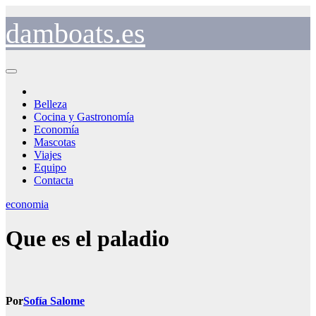
Saltar
al
damboats.es
contenido
Belleza
Cocina y Gastronomía
Economía
Mascotas
Viajes
Equipo
Contacta
economia
Que es el paladio
Por
Sofía Salome