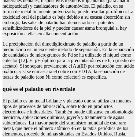
materiales dentales, dispositivos médicos implantados (para añadir
radiopacidad) y catalizadores de automóviles. El paladio, en su
forma de metal finamente pulverizado, puede resultar pirofóbico. La
toxicidad oral del paladio es baja debido a su escasa absorción; sin
embargo, las sales de paladio han demostrado ser potentes
sensibilizadores de la piel y pueden causar asma bronquial si hay
exposición a ellas en alta concentración.
La precipitación del dimetilglioximato de paladio a partir de un
medio ácido es un excelente método de separación. En la separación
de cantidades de microgramos de Pd se ha utilizado el níquel como
colector [12]. El pH óptimo para la precipitación es de 6,5 (medio de
acetato). Si se separa previamente el Au(III) por reducción con ácido
oxálico, y si se enmascara el cobre con EDTA, la separación de
trazas de paladio (con Ni como colector) es específica.
qué es el paladio en riverdale
El paladio es un metal brillante y plateado que se utiliza en muchos
tipos de procesos de fabricación, sobre todo en productos
electrónicos e industriales. También puede utilizarse en odontología,
medicina, aplicaciones químicas, joyería y tratamiento de aguas
subterráneas. La mayor parte del suministro mundial de este raro
metal, que tiene el número atómico 46 en la tabla periódica de los
elementos, procede de minas situadas en Estados Unidos, Rusia,