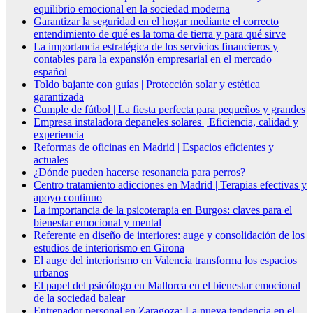
equilibrio emocional en la sociedad moderna
Garantizar la seguridad en el hogar mediante el correcto
entendimiento de qué es la toma de tierra y para qué sirve
La importancia estratégica de los servicios financieros y
contables para la expansión empresarial en el mercado
español
Toldo bajante con guías | Protección solar y estética
garantizada
Cumple de fútbol | La fiesta perfecta para pequeños y grandes
Empresa instaladora depaneles solares | Eficiencia, calidad y
experiencia
Reformas de oficinas en Madrid | Espacios eficientes y
actuales
¿Dónde pueden hacerse resonancia para perros?
Centro tratamiento adicciones en Madrid | Terapias efectivas y
apoyo continuo
La importancia de la psicoterapia en Burgos: claves para el
bienestar emocional y mental
Referente en diseño de interiores: auge y consolidación de los
estudios de interiorismo en Girona
El auge del interiorismo en Valencia transforma los espacios
urbanos
El papel del psicólogo en Mallorca en el bienestar emocional
de la sociedad balear
Entrenador personal en Zaragoza: La nueva tendencia en el