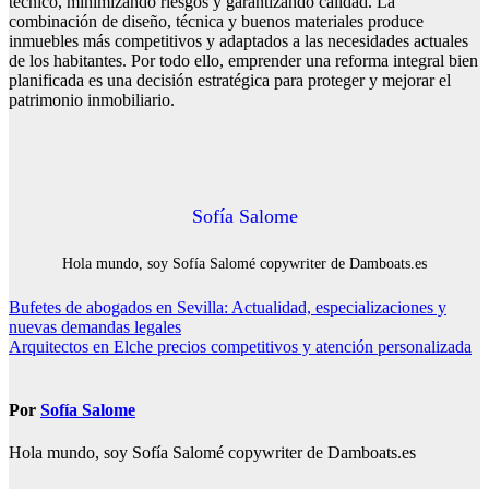
técnico, minimizando riesgos y garantizando calidad. La
combinación de diseño, técnica y buenos materiales produce
inmuebles más competitivos y adaptados a las necesidades actuales
de los habitantes. Por todo ello, emprender una reforma integral bien
planificada es una decisión estratégica para proteger y mejorar el
patrimonio inmobiliario.
Sofía Salome
Hola mundo, soy Sofía Salomé copywriter de Damboats.es
Navegación
Bufetes de abogados en Sevilla: Actualidad, especializaciones y
nuevas demandas legales
de
Arquitectos en Elche precios competitivos y atención personalizada
entradas
Por
Sofía Salome
Hola mundo, soy Sofía Salomé copywriter de Damboats.es