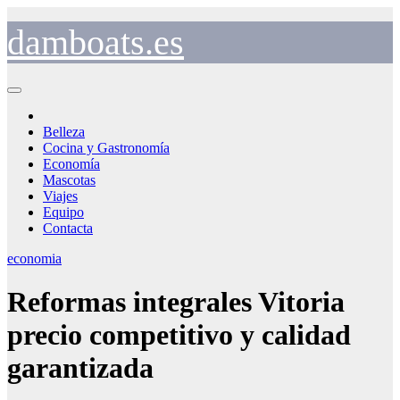
Saltar
al
damboats.es
contenido
Belleza
Cocina y Gastronomía
Economía
Mascotas
Viajes
Equipo
Contacta
economia
Reformas integrales Vitoria
precio competitivo y calidad
garantizada