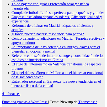
Toldo bajante con guías | Protección solar y estética
garantizada
Cumple de fútbol | La fiesta perfecta para pequeños y grandes
Empresa instaladora depaneles solares | Eficiencia, calidad y
experiencia
Reformas de oficinas en Madrid | Espacios eficientes y
actuales
¿Dónde pueden hacerse resonancia para perros?
Centro tratamiento adicciones en Madrid | Terapias efectivas y
apoyo continuo
La importancia de la psicoterapia en Burgos: claves para el
bienestar emocional y mental
Referente en diseño de interiores: auge y consolidación de los
estudios de interiorismo en Girona
El auge del interiorismo en Valencia transforma los espacios
urbanos
El papel del psicólogo en Mallorca en el bienestar emocional
de la sociedad balear
Entrenador personal en Zaragoza: La nueva tendencia en el
bienestar físico de la ciudad
damboats.es
Funciona gracias a WordPress
|
Tema: Newsup de
Themeansar