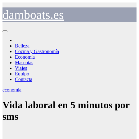
Saltar
al
damboats.es
contenido
Belleza
Cocina y Gastronomía
Economía
Mascotas
Viajes
Equipo
Contacta
economia
Vida laboral en 5 minutos por
sms