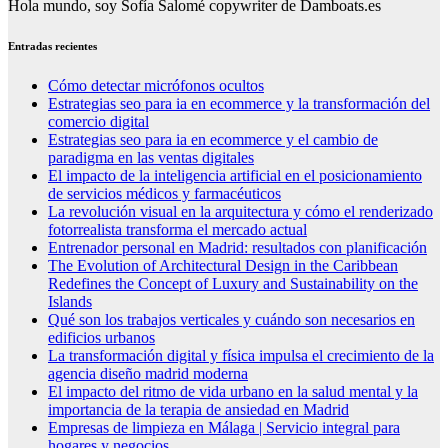
Hola mundo, soy Sofía Salomé copywriter de Damboats.es
Entradas recientes
Cómo detectar micrófonos ocultos
Estrategias seo para ia en ecommerce y la transformación del
comercio digital
Estrategias seo para ia en ecommerce y el cambio de
paradigma en las ventas digitales
El impacto de la inteligencia artificial en el posicionamiento
de servicios médicos y farmacéuticos
La revolución visual en la arquitectura y cómo el renderizado
fotorrealista transforma el mercado actual
Entrenador personal en Madrid: resultados con planificación
The Evolution of Architectural Design in the Caribbean
Redefines the Concept of Luxury and Sustainability on the
Islands
Qué son los trabajos verticales y cuándo son necesarios en
edificios urbanos
La transformación digital y física impulsa el crecimiento de la
agencia diseño madrid moderna
El impacto del ritmo de vida urbano en la salud mental y la
importancia de la terapia de ansiedad en Madrid
Empresas de limpieza en Málaga | Servicio integral para
hogares y negocios