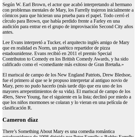
Según W. Earl Brown, el actor que acabó interpretando al hermano
con problemas mentales de Mary, los Farrelly trajeron inicialmente a
cómicos para que hicieran una prueba para el papel. Todo cerró el
círculo para Brown, que había perdido frente a Farley en una
audición para entrar en el grupo de improvisación Second City años
antes.
Lee Evans interpretó a Tucker, el arquitecto inglés amigo de Mary
que en realidad es Norm, un patético repartidor de pizza
estadounidense. Evans recibió en 2011 el premio Special
Contributon to Comedy en los British Comedy Awards, y ha sido
calificado como el «comediante más exitoso de Gran Bretaña.»
El mariscal de campo de los New England Patriots, Drew Bledsoe,
fue el primero al que se le propuso interpretar al antiguo novio de
Mary, pero no pudo hacerlo (más tarde dijo que era uno de los
mayores arrepentimientos de su vida). El mariscal de campo de los
49ers, Steve Young, fue el siguiente en la lista; declinó por miedo a
que los niños mormones se colaran y lo vieran en una película de
clasificación R.
Cameron diaz
There’s Something About Mary es una comedia romántica
estadounidense de 1998 dirigida por Peter Farrelly y Bobby Farrelly.