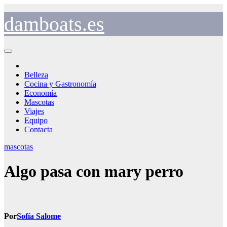
Saltar
al
damboats.es
contenido
Belleza
Cocina y Gastronomía
Economía
Mascotas
Viajes
Equipo
Contacta
mascotas
Algo pasa con mary perro
Por
Sofía Salome