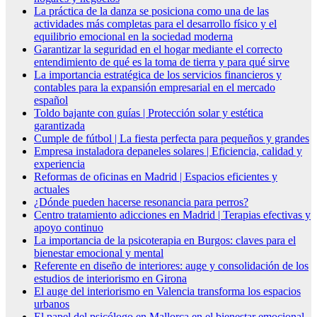
La práctica de la danza se posiciona como una de las
actividades más completas para el desarrollo físico y el
equilibrio emocional en la sociedad moderna
Garantizar la seguridad en el hogar mediante el correcto
entendimiento de qué es la toma de tierra y para qué sirve
La importancia estratégica de los servicios financieros y
contables para la expansión empresarial en el mercado
español
Toldo bajante con guías | Protección solar y estética
garantizada
Cumple de fútbol | La fiesta perfecta para pequeños y grandes
Empresa instaladora depaneles solares | Eficiencia, calidad y
experiencia
Reformas de oficinas en Madrid | Espacios eficientes y
actuales
¿Dónde pueden hacerse resonancia para perros?
Centro tratamiento adicciones en Madrid | Terapias efectivas y
apoyo continuo
La importancia de la psicoterapia en Burgos: claves para el
bienestar emocional y mental
Referente en diseño de interiores: auge y consolidación de los
estudios de interiorismo en Girona
El auge del interiorismo en Valencia transforma los espacios
urbanos
El papel del psicólogo en Mallorca en el bienestar emocional