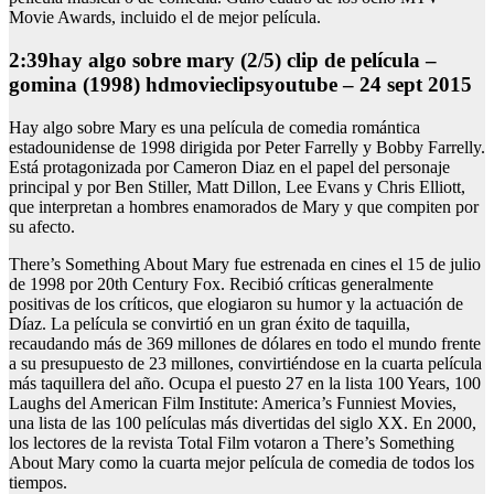
Movie Awards, incluido el de mejor película.
2:39hay algo sobre mary (2/5) clip de película –
gomina (1998) hdmovieclipsyoutube – 24 sept 2015
Hay algo sobre Mary es una película de comedia romántica
estadounidense de 1998 dirigida por Peter Farrelly y Bobby Farrelly.
Está protagonizada por Cameron Diaz en el papel del personaje
principal y por Ben Stiller, Matt Dillon, Lee Evans y Chris Elliott,
que interpretan a hombres enamorados de Mary y que compiten por
su afecto.
There’s Something About Mary fue estrenada en cines el 15 de julio
de 1998 por 20th Century Fox. Recibió críticas generalmente
positivas de los críticos, que elogiaron su humor y la actuación de
Díaz. La película se convirtió en un gran éxito de taquilla,
recaudando más de 369 millones de dólares en todo el mundo frente
a su presupuesto de 23 millones, convirtiéndose en la cuarta película
más taquillera del año. Ocupa el puesto 27 en la lista 100 Years, 100
Laughs del American Film Institute: America’s Funniest Movies,
una lista de las 100 películas más divertidas del siglo XX. En 2000,
los lectores de la revista Total Film votaron a There’s Something
About Mary como la cuarta mejor película de comedia de todos los
tiempos.