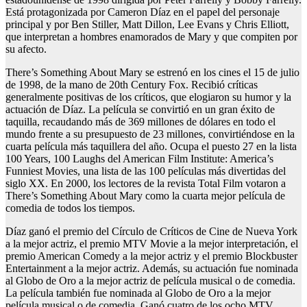
Está protagonizada por Cameron Díaz en el papel del personaje
principal y por Ben Stiller, Matt Dillon, Lee Evans y Chris Elliott,
que interpretan a hombres enamorados de Mary y que compiten por
su afecto.
There’s Something About Mary se estrenó en los cines el 15 de julio
de 1998, de la mano de 20th Century Fox. Recibió críticas
generalmente positivas de los críticos, que elogiaron su humor y la
actuación de Díaz. La película se convirtió en un gran éxito de
taquilla, recaudando más de 369 millones de dólares en todo el
mundo frente a su presupuesto de 23 millones, convirtiéndose en la
cuarta película más taquillera del año. Ocupa el puesto 27 en la lista
100 Years, 100 Laughs del American Film Institute: America’s
Funniest Movies, una lista de las 100 películas más divertidas del
siglo XX. En 2000, los lectores de la revista Total Film votaron a
There’s Something About Mary como la cuarta mejor película de
comedia de todos los tiempos.
Díaz ganó el premio del Círculo de Críticos de Cine de Nueva York
a la mejor actriz, el premio MTV Movie a la mejor interpretación, el
premio American Comedy a la mejor actriz y el premio Blockbuster
Entertainment a la mejor actriz. Además, su actuación fue nominada
al Globo de Oro a la mejor actriz de película musical o de comedia.
La película también fue nominada al Globo de Oro a la mejor
película musical o de comedia. Ganó cuatro de los ocho MTV