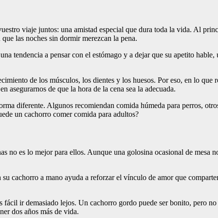
stro viaje juntos: una amistad especial que dura toda la vida. Al prin
 que las noches sin dormir merezcan la pena.
 una tendencia a pensar con el estómago y a dejar que su apetito hable
imiento de los músculos, los dientes y los huesos. Por eso, en lo que r
e en asegurarnos de que la hora de la cena sea la adecuada.
 forma diferente. Algunos recomiendan comida húmeda para perros, otros
puede un cachorro comer comida para adultos?
nas no es lo mejor para ellos. Aunque una golosina ocasional de mesa no
.
 a su cachorro a mano ayuda a reforzar el vínculo de amor que comparte
s fácil ir demasiado lejos. Un cachorro gordo puede ser bonito, pero no
oner dos años más de vida.