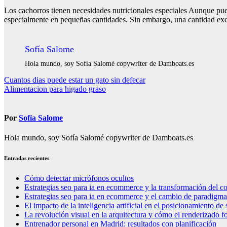
Los cachorros tienen necesidades nutricionales especiales Aunque pue
especialmente en pequeñas cantidades. Sin embargo, una cantidad exces
Sofía Salome
Hola mundo, soy Sofía Salomé copywriter de Damboats.es
Navegación
Cuantos dias puede estar un gato sin defecar
Alimentacion para higado graso
de
entradas
Por
Sofía Salome
Hola mundo, soy Sofía Salomé copywriter de Damboats.es
Entradas recientes
Cómo detectar micrófonos ocultos
Estrategias seo para ia en ecommerce y la transformación del co
Estrategias seo para ia en ecommerce y el cambio de paradigma 
El impacto de la inteligencia artificial en el posicionamiento d
La revolución visual en la arquitectura y cómo el renderizado fo
Entrenador personal en Madrid: resultados con planificación