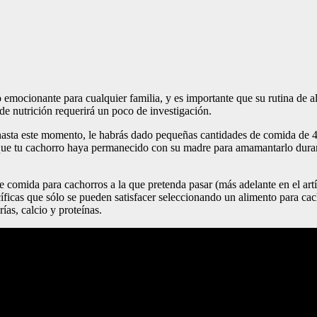
ocionante para cualquier familia, y es importante que su rutina de ali
de nutrición requerirá un poco de investigación.
 hasta este momento, le habrás dado pequeñas cantidades de comida de 
s que tu cachorro haya permanecido con su madre para amamantarlo duran
 de comida para cachorros a la que pretenda pasar (más adelante en el a
íficas que sólo se pueden satisfacer seleccionando un alimento para ca
as, calcio y proteínas.