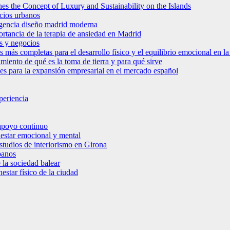
es the Concept of Luxury and Sustainability on the Islands
icios urbanos
 agencia diseño madrid moderna
ortancia de la terapia de ansiedad en Madrid
s y negocios
s más completas para el desarrollo físico y el equilibrio emocional en 
miento de qué es la toma de tierra y para qué sirve
bles para la expansión empresarial en el mercado español
periencia
 apoyo continuo
nestar emocional y mental
estudios de interiorismo en Girona
banos
 la sociedad balear
star físico de la ciudad