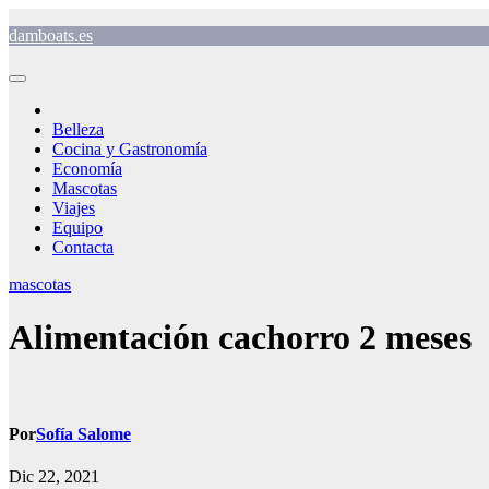
Saltar
damboats.es
al
contenido
Belleza
Cocina y Gastronomía
Economía
Mascotas
Viajes
Equipo
Contacta
mascotas
Alimentación cachorro 2 meses
Por
Sofía Salome
Dic 22, 2021