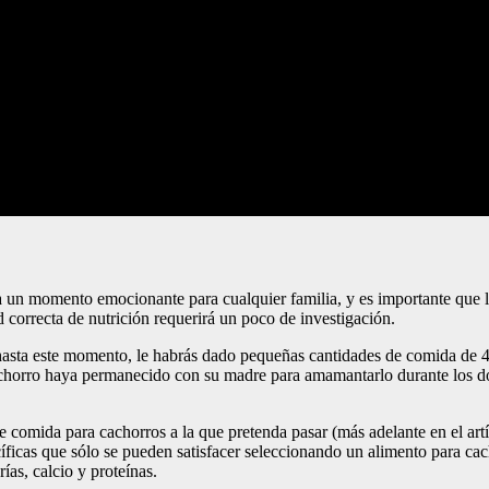
 un momento emocionante para cualquier familia, y es importante que la
 correcta de nutrición requerirá un poco de investigación.
 hasta este momento, le habrás dado pequeñas cantidades de comida de 4
u cachorro haya permanecido con su madre para amamantarlo durante los d
 de comida para cachorros a la que pretenda pasar (más adelante en el a
íficas que sólo se pueden satisfacer seleccionando un alimento para ca
as, calcio y proteínas.