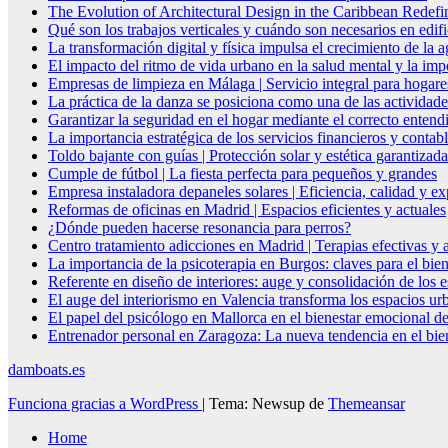
The Evolution of Architectural Design in the Caribbean Redefin
Qué son los trabajos verticales y cuándo son necesarios en edif
La transformación digital y física impulsa el crecimiento de la
El impacto del ritmo de vida urbano en la salud mental y la imp
Empresas de limpieza en Málaga | Servicio integral para hogare
La práctica de la danza se posiciona como una de las actividade
Garantizar la seguridad en el hogar mediante el correcto entendi
La importancia estratégica de los servicios financieros y conta
Toldo bajante con guías | Protección solar y estética garantizada
Cumple de fútbol | La fiesta perfecta para pequeños y grandes
Empresa instaladora depaneles solares | Eficiencia, calidad y ex
Reformas de oficinas en Madrid | Espacios eficientes y actuales
¿Dónde pueden hacerse resonancia para perros?
Centro tratamiento adicciones en Madrid | Terapias efectivas y
La importancia de la psicoterapia en Burgos: claves para el bie
Referente en diseño de interiores: auge y consolidación de los 
El auge del interiorismo en Valencia transforma los espacios ur
El papel del psicólogo en Mallorca en el bienestar emocional de
Entrenador personal en Zaragoza: La nueva tendencia en el biene
damboats.es
Funciona gracias a WordPress
|
Tema: Newsup de
Themeansar
Home