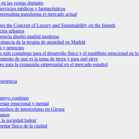
en las ventas digitales
e servicios médicos y farmacéuticos
torrealista transforma el mercado actual
es the Concept of Luxury and Sustainability on the Islands
icios urbanos
 agencia diseño madrid moderna
ortancia de la terapia de ansiedad en Madrid
s y negocios
s más completas para el desarrollo físico y el equilibrio emocional en 
miento de qué es la toma de tierra y para qué sirve
bles para la expansión empresarial en el mercado español
periencia
 apoyo continuo
nestar emocional y mental
estudios de interiorismo en Girona
banos
 la sociedad balear
star físico de la ciudad