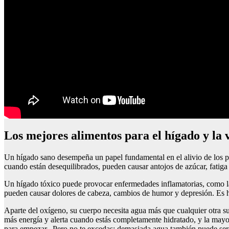
Los mejores alimentos para el hígado y la v
Un hígado sano desempeña un papel fundamental en el alivio de los pro
cuando están desequilibrados, pueden causar antojos de azúcar, fatig
Un hígado tóxico puede provocar enfermedades inflamatorias, como la d
pueden causar dolores de cabeza, cambios de humor y depresión. Es ho
Aparte del oxígeno, su cuerpo necesita agua más que cualquier otra sus
más energía y alerta cuando estás completamente hidratado, y la mayorí
para empezar. Pero no te excedas: demasiada agua también puede ser 