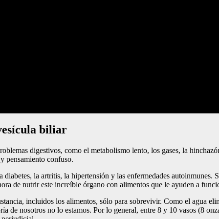
esícula biliar
blemas digestivos, como el metabolismo lento, los gases, la hinchazón 
a y pensamiento confuso.
iabetes, la artritis, la hipertensión y las enfermedades autoinmunes. 
ra de nutrir este increíble órgano con alimentos que le ayuden a funci
tancia, incluidos los alimentos, sólo para sobrevivir. Como el agua elim
a de nosotros no lo estamos. Por lo general, entre 8 y 10 vasos (8 onza
perjudicial.