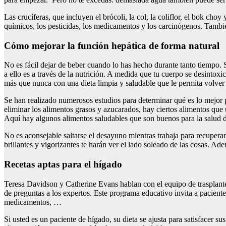
Las crucíferas, que incluyen el brócoli, la col, la coliflor, el bok cho
químicos, los pesticidas, los medicamentos y los carcinógenos. Tambié
Cómo mejorar la función hepática de forma natural
No es fácil dejar de beber cuando lo has hecho durante tanto tiempo.
a ello es a través de la nutrición. A medida que tu cuerpo se desintox
más que nunca con una dieta limpia y saludable que le permita volver 
Se han realizado numerosos estudios para determinar qué es lo mejor p
eliminar los alimentos grasos y azucarados, hay ciertos alimentos que
Aquí hay algunos alimentos saludables que son buenos para la salud d
No es aconsejable saltarse el desayuno mientras trabaja para recuper
brillantes y vigorizantes te harán ver el lado soleado de las cosas. A
Recetas aptas para el hígado
Teresa Davidson y Catherine Evans hablan con el equipo de trasplant
de preguntas a los expertos. Este programa educativo invita a pacientes
medicamentos, …
Si usted es un paciente de hígado, su dieta se ajusta para satisfacer 