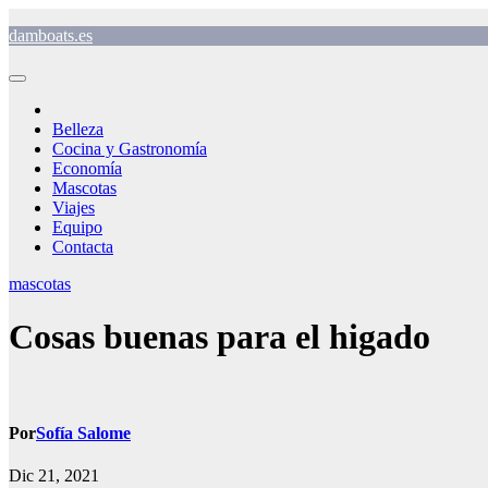
Saltar
damboats.es
al
contenido
Belleza
Cocina y Gastronomía
Economía
Mascotas
Viajes
Equipo
Contacta
mascotas
Cosas buenas para el higado
Por
Sofía Salome
Dic 21, 2021