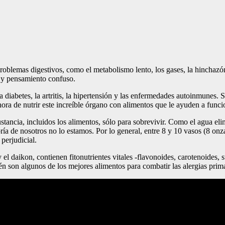
blemas digestivos, como el metabolismo lento, los gases, la hinchazón 
a y pensamiento confuso.
iabetes, la artritis, la hipertensión y las enfermedades autoinmunes. 
ra de nutrir este increíble órgano con alimentos que le ayuden a funci
tancia, incluidos los alimentos, sólo para sobrevivir. Como el agua elim
a de nosotros no lo estamos. Por lo general, entre 8 y 10 vasos (8 onza
perjudicial.
y y el daikon, contienen fitonutrientes vitales -flavonoides, carotenoides
n son algunos de los mejores alimentos para combatir las alergias prim