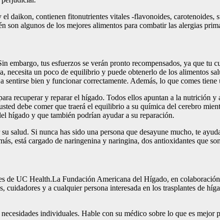
y y el daikon, contienen fitonutrientes vitales -flavonoides, carotenoides
n son algunos de los mejores alimentos para combatir las alergias prim
 Sin embargo, tus esfuerzos se verán pronto recompensados, ya que tu c
ica, necesita un poco de equilibrio y puede obtenerlo de los alimentos s
a sentirse bien y funcionar correctamente. Además, lo que comes tiene u
ara recuperar y reparar el hígado. Todos ellos apuntan a la nutrición y
 usted debe comer que traerá el equilibrio a su química del cerebro mien
el hígado y que también podrían ayudar a su reparación.
ar su salud. Si nunca has sido una persona que desayune mucho, te ayu
demás, está cargado de naringenina y naringina, dos antioxidantes que s
es de UC Health.La Fundación Americana del Hígado, en colaboración c
, cuidadores y a cualquier persona interesada en los trasplantes de híga
sus necesidades individuales. Hable con su médico sobre lo que es mejor 