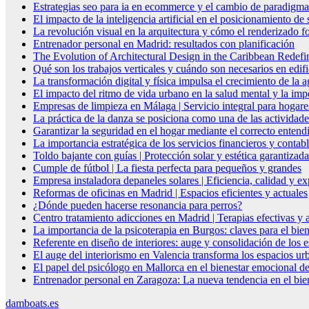
Estrategias seo para ia en ecommerce y el cambio de paradigma 
El impacto de la inteligencia artificial en el posicionamiento d
La revolución visual en la arquitectura y cómo el renderizado fo
Entrenador personal en Madrid: resultados con planificación
The Evolution of Architectural Design in the Caribbean Redefin
Qué son los trabajos verticales y cuándo son necesarios en edif
La transformación digital y física impulsa el crecimiento de la
El impacto del ritmo de vida urbano en la salud mental y la imp
Empresas de limpieza en Málaga | Servicio integral para hogare
La práctica de la danza se posiciona como una de las actividade
Garantizar la seguridad en el hogar mediante el correcto entendi
La importancia estratégica de los servicios financieros y conta
Toldo bajante con guías | Protección solar y estética garantizada
Cumple de fútbol | La fiesta perfecta para pequeños y grandes
Empresa instaladora depaneles solares | Eficiencia, calidad y ex
Reformas de oficinas en Madrid | Espacios eficientes y actuales
¿Dónde pueden hacerse resonancia para perros?
Centro tratamiento adicciones en Madrid | Terapias efectivas y
La importancia de la psicoterapia en Burgos: claves para el bie
Referente en diseño de interiores: auge y consolidación de los 
El auge del interiorismo en Valencia transforma los espacios ur
El papel del psicólogo en Mallorca en el bienestar emocional de
Entrenador personal en Zaragoza: La nueva tendencia en el biene
damboats.es