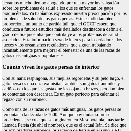
llevamos mucho tiempo abogando por una mayor investigación
sobre los problemas de salud a los que se enfrentan los gatos
braquicéfalos. Ya habíamos expresado nuestra preocupación por los
problemas de salud de los gatos persas. Este estudio también
proporciona un punto de partida útil, que el GCCF espera que
conduzca a futuros estudios más detallados destinados a definir el
grado de braquicefalia que contribuye a los problemas de salud
asociados. Esta información será de interés para los criadores, los
jueces y los organismos reguladores, que siguen trabajando
incansablemente para mejorar el bienestar de una de las razas de
gatos más antiguas y populares.»
Cuánto viven los gatos persas de interior
Con su nariz respingona, sus mejillas regordetas y su pelo largo, el
gato persa es una raza exquisita. También son gatos tranquilos y
cariñosos a los que les gusta que les cojan en brazos, pero también
se contentan con descansar. Es un gato perfecto para calentar el
regazo con su ronroneo.
Como una de las razas de gatos más antiguas, los gatos persas se
remontan a la década de 1600. Aunque hay dudas sobre su
procedencia, se cree que se originaron en Mesopotamia, más tarde
llamada Persia (de ahí el nombre), que es el actual Irán. Se dice que
los exploradores europeos los sacaron de Persia en el siglo XVII.