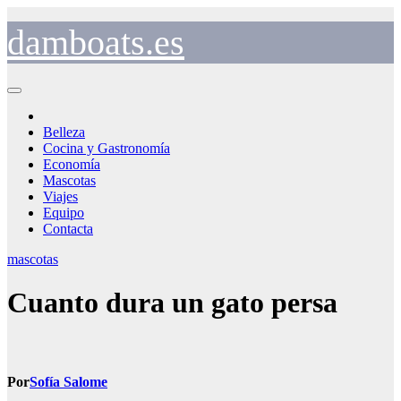
Saltar
al
damboats.es
contenido
Belleza
Cocina y Gastronomía
Economía
Mascotas
Viajes
Equipo
Contacta
mascotas
Cuanto dura un gato persa
Por
Sofía Salome