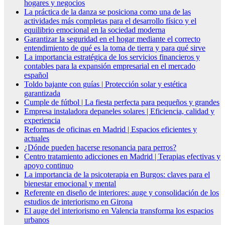
hogares y negocios
La práctica de la danza se posiciona como una de las
actividades más completas para el desarrollo físico y el
equilibrio emocional en la sociedad moderna
Garantizar la seguridad en el hogar mediante el correcto
entendimiento de qué es la toma de tierra y para qué sirve
La importancia estratégica de los servicios financieros y
contables para la expansión empresarial en el mercado
español
Toldo bajante con guías | Protección solar y estética
garantizada
Cumple de fútbol | La fiesta perfecta para pequeños y grandes
Empresa instaladora depaneles solares | Eficiencia, calidad y
experiencia
Reformas de oficinas en Madrid | Espacios eficientes y
actuales
¿Dónde pueden hacerse resonancia para perros?
Centro tratamiento adicciones en Madrid | Terapias efectivas y
apoyo continuo
La importancia de la psicoterapia en Burgos: claves para el
bienestar emocional y mental
Referente en diseño de interiores: auge y consolidación de los
estudios de interiorismo en Girona
El auge del interiorismo en Valencia transforma los espacios
urbanos