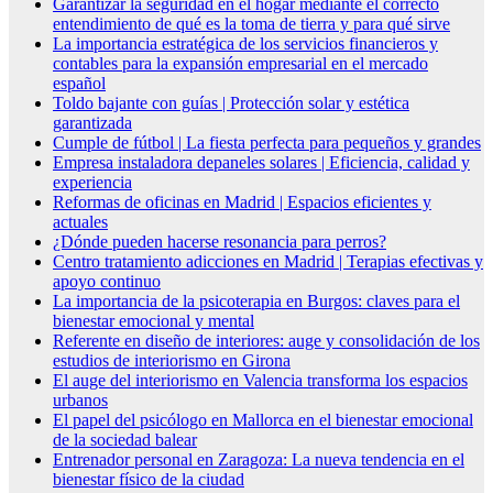
Garantizar la seguridad en el hogar mediante el correcto
entendimiento de qué es la toma de tierra y para qué sirve
La importancia estratégica de los servicios financieros y
contables para la expansión empresarial en el mercado
español
Toldo bajante con guías | Protección solar y estética
garantizada
Cumple de fútbol | La fiesta perfecta para pequeños y grandes
Empresa instaladora depaneles solares | Eficiencia, calidad y
experiencia
Reformas de oficinas en Madrid | Espacios eficientes y
actuales
¿Dónde pueden hacerse resonancia para perros?
Centro tratamiento adicciones en Madrid | Terapias efectivas y
apoyo continuo
La importancia de la psicoterapia en Burgos: claves para el
bienestar emocional y mental
Referente en diseño de interiores: auge y consolidación de los
estudios de interiorismo en Girona
El auge del interiorismo en Valencia transforma los espacios
urbanos
El papel del psicólogo en Mallorca en el bienestar emocional
de la sociedad balear
Entrenador personal en Zaragoza: La nueva tendencia en el
bienestar físico de la ciudad