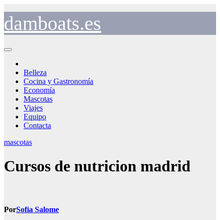
Saltar
al
damboats.es
contenido
Belleza
Cocina y Gastronomía
Economía
Mascotas
Viajes
Equipo
Contacta
mascotas
Cursos de nutricion madrid
Por
Sofía Salome