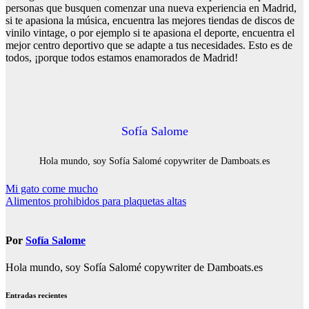
personas que busquen comenzar una nueva experiencia en Madrid,
si te apasiona la música, encuentra las mejores tiendas de discos de
vinilo vintage, o por ejemplo si te apasiona el deporte, encuentra el
mejor centro deportivo que se adapte a tus necesidades. Esto es de
todos, ¡porque todos estamos enamorados de Madrid!
Sofía Salome
Hola mundo, soy Sofía Salomé copywriter de Damboats.es
Navegación
Mi gato come mucho
Alimentos prohibidos para plaquetas altas
de
entradas
Por
Sofía Salome
Hola mundo, soy Sofía Salomé copywriter de Damboats.es
Entradas recientes