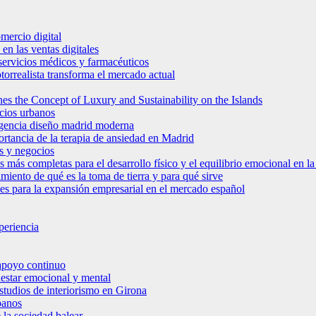
mercio digital
en las ventas digitales
e servicios médicos y farmacéuticos
torrealista transforma el mercado actual
es the Concept of Luxury and Sustainability on the Islands
icios urbanos
 agencia diseño madrid moderna
ortancia de la terapia de ansiedad en Madrid
s y negocios
s más completas para el desarrollo físico y el equilibrio emocional en 
miento de qué es la toma de tierra y para qué sirve
bles para la expansión empresarial en el mercado español
periencia
 apoyo continuo
nestar emocional y mental
estudios de interiorismo en Girona
banos
 la sociedad balear