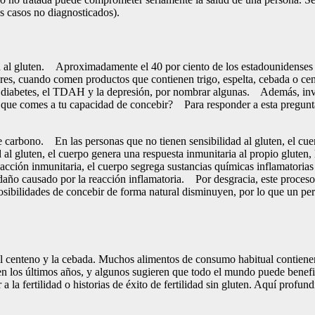
os casos no diagnosticados).
dad al gluten. Aproximadamente el 40 por ciento de los estadounidens
ares, cuando comen productos que contienen trigo, espelta, cebada o c
o la diabetes, el TDAH y la depresión, por nombrar algunas. Además, in
a lo que comes a tu capacidad de concebir? Para responder a esta pregu
de carbono. En las personas que no tienen sensibilidad al gluten, el c
d al gluten, el cuerpo genera una respuesta inmunitaria al propio gluten
acción inmunitaria, el cuerpo segrega sustancias químicas inflamatorias
l daño causado por la reacción inflamatoria. Por desgracia, este proceso
ibilidades de concebir de forma natural disminuyen, por lo que un per
 el centeno y la cebada. Muchos alimentos de consumo habitual contienen
o en los últimos años, y algunos sugieren que todo el mundo puede benefic
a la fertilidad o historias de éxito de fertilidad sin gluten. Aquí profu