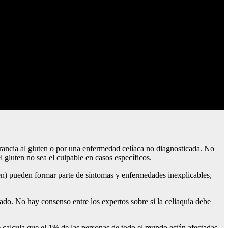
rancia al gluten o por una enfermedad celíaca no diagnosticada. No
l gluten no sea el culpable en casos específicos.
uten) pueden formar parte de síntomas y enfermedades inexplicables,
gado. No hay consenso entre los expertos sobre si la celiaquía debe
 calcula que el 1% de las personas de todo el mundo están afectadas