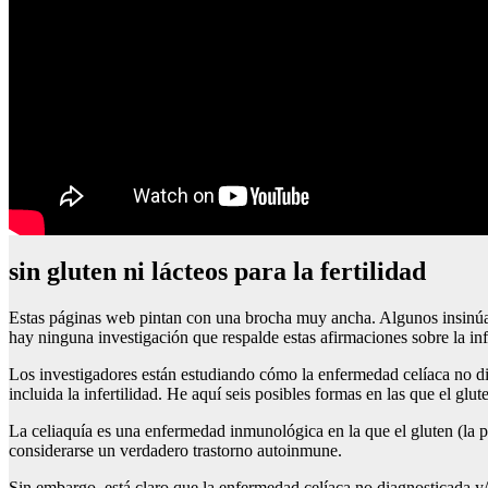
sin gluten ni lácteos para la fertilidad
Estas páginas web pintan con una brocha muy ancha. Algunos insinúan 
hay ninguna investigación que respalde estas afirmaciones sobre la infe
Los investigadores están estudiando cómo la enfermedad celíaca no dia
incluida la infertilidad. He aquí seis posibles formas en las que el g
La celiaquía es una enfermedad inmunológica en la que el gluten (la pr
considerarse un verdadero trastorno autoinmune.
Sin embargo, está claro que la enfermedad celíaca no diagnosticada y