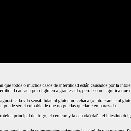
que todos o muchos casos de infertilidad están causados por la intole
rtilidad causada por el gluten a gran escala, pero eso no significa que e
gnosticada y la sensibilidad al gluten no celíaca (o intolerancia al gl
luten puede ser el culpable de que no puedas quedarte embarazada.
oteína principal del trigo, el centeno y la cebada) daña el intestino del
/o no tratada puede comprometer seriamente la salud de una persona. Se