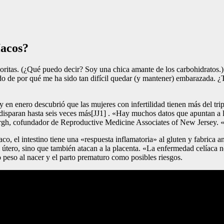
íacos?
favoritas. (¿Qué puedo decir? Soy una chica amante de los carbohidratos
do de por qué me ha sido tan difícil quedar (y mantener) embarazada. ¿T
y en enero descubrió que las mujeres con infertilidad tienen más del tri
se disparan hasta seis veces más[JJ1] . «Hay muchos datos que apuntan a l
Bergh, cofundador de Reproductive Medicine Associates of New Jersey.
co, el intestino tiene una «respuesta inflamatoria» al gluten y fabrica 
l útero, sino que también atacan a la placenta. «La enfermedad celíaca
 peso al nacer y el parto prematuro como posibles riesgos.