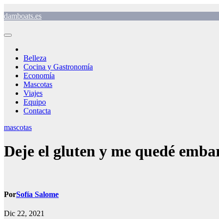
Saltar
damboats.es
al
contenido
Belleza
Cocina y Gastronomía
Economía
Mascotas
Viajes
Equipo
Contacta
mascotas
Deje el gluten y me quedé emba
Por
Sofía Salome
Dic 22, 2021