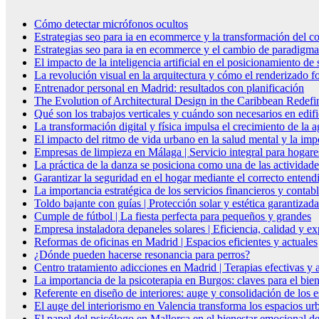
Cómo detectar micrófonos ocultos
Estrategias seo para ia en ecommerce y la transformación del co
Estrategias seo para ia en ecommerce y el cambio de paradigma 
El impacto de la inteligencia artificial en el posicionamiento d
La revolución visual en la arquitectura y cómo el renderizado fo
Entrenador personal en Madrid: resultados con planificación
The Evolution of Architectural Design in the Caribbean Redefin
Qué son los trabajos verticales y cuándo son necesarios en edif
La transformación digital y física impulsa el crecimiento de la
El impacto del ritmo de vida urbano en la salud mental y la imp
Empresas de limpieza en Málaga | Servicio integral para hogare
La práctica de la danza se posiciona como una de las actividade
Garantizar la seguridad en el hogar mediante el correcto entendi
La importancia estratégica de los servicios financieros y conta
Toldo bajante con guías | Protección solar y estética garantizada
Cumple de fútbol | La fiesta perfecta para pequeños y grandes
Empresa instaladora depaneles solares | Eficiencia, calidad y ex
Reformas de oficinas en Madrid | Espacios eficientes y actuales
¿Dónde pueden hacerse resonancia para perros?
Centro tratamiento adicciones en Madrid | Terapias efectivas y
La importancia de la psicoterapia en Burgos: claves para el bie
Referente en diseño de interiores: auge y consolidación de los 
El auge del interiorismo en Valencia transforma los espacios ur
El papel del psicólogo en Mallorca en el bienestar emocional de