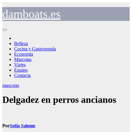
Saltar
al
damboats.es
contenido
Belleza
Cocina y Gastronomía
Economía
Mascotas
Viajes
Equipo
Contacta
mascotas
Delgadez en perros ancianos
Por
Sofía Salome