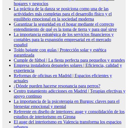
hogares y negocios
La práctica de la danza se posiciona como una de las
actividades más completas para el desarrollo físico y el
equilibrio emocional en la sociedad moderna
Garantizar la seguridad en el hogar mediante el correcto
entendimiento de qué es la toma de tierra y para qué sirve
La importancia estratégica de los servicios financieros y
contables para la expansión empresarial en el mercado
español
Toldo bajante con guías | Protección solar y estética
garantizada
Cumple de fútbol | La fiesta perfecta para pequeños y grandes
Empresa instaladora depaneles solares | Eficiencia, calidad y
experiencia
Reformas de oficinas en Madrid | Espacios eficientes y
actuales
¿Dónde pueden hacerse resonancia para perros?
Centro tratamiento adicciones en Madrid | Terapias efectivas y
apoyo continuo
La importancia de la psicoterapia en Burgos: claves para el
bienestar emocional y mental
Referente en diseño de interiores: auge y consolidación de los
estudios de interiorismo en Girona
El auge del interiorismo en Valencia transforma los espacios
urbanos