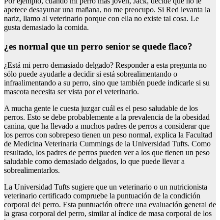
Por ejemplo, cuando mi perro más joven, Jack, decide que no le
apetece desayunar una mañana, no me preocupo. Si Red levanta la
nariz, llamo al veterinario porque con ella no existe tal cosa. Le
gusta demasiado la comida.
¿es normal que un perro senior se quede flaco?
¿Está mi perro demasiado delgado? Responder a esta pregunta no
sólo puede ayudarle a decidir si está sobrealimentando o
infraalimentando a su perro, sino que también puede indicarle si su
mascota necesita ser vista por el veterinario.
A mucha gente le cuesta juzgar cuál es el peso saludable de los
perros. Esto se debe probablemente a la prevalencia de la obesidad
canina, que ha llevado a muchos padres de perros a considerar que
los perros con sobrepeso tienen un peso normal, explica la Facultad
de Medicina Veterinaria Cummings de la Universidad Tufts. Como
resultado, los padres de perros pueden ver a los que tienen un peso
saludable como demasiado delgados, lo que puede llevar a
sobrealimentarlos.
La Universidad Tufts sugiere que un veterinario o un nutricionista
veterinario certificado compruebe la puntuación de la condición
corporal del perro. Esta puntuación ofrece una evaluación general de
la grasa corporal del perro, similar al índice de masa corporal de los