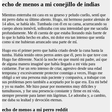
echo de menos a mi conejillo de indias
Mientras enterraba mi cara en su grueso y peludo cuello, sentí que
mi perro daba su último aliento. Hugo, mi hermoso pastor alemán de
14 años, se había ido. Tumbada con él en su cama, acurrucando su
cuerpo ahora inmóvil, sollozaba con una intensidad que me sacudía
profundamente. Me di cuenta de que estaba llorando más fuerte de
lo que lo había hecho en años, mi dolor era tan intenso que sentía
como si me hubieran arrancado una parte de mí.
Hugo era el primer perro que había criado desde la cuna hasta la
tumba. Había tenido otros perros antes que él, pero lo que tuve con
Hugo fue diferente. Nació la noche en que murió mi padre, así que
de alguna manera imaginé que había llegado a mi vida para
cuidarme. Fue un reto intenso de criar, agresivo desde una edad
temprana y excesivamente protector conmigo a veces, Hugo me
obligó a ser una persona más paciente y compasiva, a trabajar con
sus problemas pero también a aceptarlo por lo que era. Era mi bebé
y yo su madre. Me hizo pasar por momentos muy difíciles y
tumultuosos, y fue una presencia constante y firme en mi vida,
siempre presente para lamer mis lágrimas. Le adoraba y, a cambio,
me daba su lealtad y devoción eternas.
echo de menos a mi perro reddit