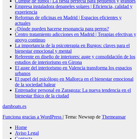
Cumple de fútbol | La fiesta perfecta para pequeños y grandes
Empresa instaladora depaneles solares | Eficiencia, calidad y
experiencia
Reformas de oficinas en Madrid | Espacios eficientes y
actuales
¿Dónde pueden hacerse resonancia para perros?
Centro tratamiento adicciones en Madrid | Terapias efectivas y
apoyo continuo
La importancia de la psicoterapia en Burgos: claves para el
bienestar emocional y mental
Referente en diseño de interiores: auge y consolidación de los
estudios de interiorismo en Girona
El auge del interiorismo en Valencia transforma los espacios
urbanos
El papel del psicólogo en Mallorca en el bienestar emocional
de la sociedad balear
Entrenador personal en Zaragoza: La nueva tendencia en el
bienestar físico de la ciudad
damboats.es
Funciona gracias a WordPress
|
Tema: Newsup de
Themeansar
Home
Aviso Legal
Contacta