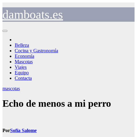
Saltar
al
damboats.es
contenido
Belleza
Cocina y Gastronomía
Economía
Mascotas
Viajes
Equipo
Contacta
mascotas
Echo de menos a mi perro
Por
Sofía Salome