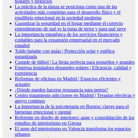
hogares y negocios
La práctica de la danza se posiciona como una de las
actividades más completas para el desarrollo físico y el
equilibrio emocional en la sociedad moderna
Garantizar la seguridad en el hogar mediante el correcto
entendimiento de qué es la toma de tierra y para qué sirve
La importancia estratégica de los servicios financieros y
contables para la expansión empresarial en el mercado
español
Toldo bajante con guías | Protección solar y estética
garantizada
Cumple de fútbol | La fiesta perfecta para pequeños y grandes
Empresa instaladora depaneles solares | Eficiencia, calidad y
experiencia
Reformas de oficinas en Madrid | Espacios eficientes y
actuales
¿Dónde pueden hacerse resonancia para perros?
Centro tratamiento adicciones en Madrid | Terapias efectivas y
apoyo continuo
La importancia de la psicoterapia en Burgos: claves para el
bienestar emocional y mental
Referente en diseño de interiores: auge y consolidación de los
estudios de interiorismo en Girona
El auge del interiorismo en Valencia transforma los espacios
urbanos