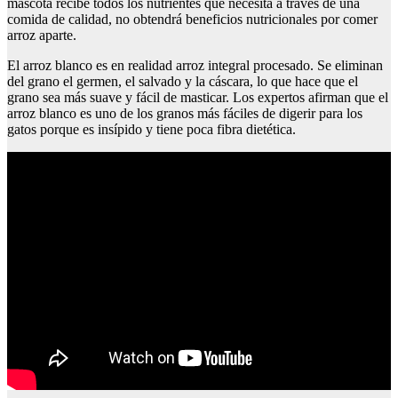
mascota recibe todos los nutrientes que necesita a través de una
comida de calidad, no obtendrá beneficios nutricionales por comer
arroz aparte.
El arroz blanco es en realidad arroz integral procesado. Se eliminan
del grano el germen, el salvado y la cáscara, lo que hace que el
grano sea más suave y fácil de masticar. Los expertos afirman que el
arroz blanco es uno de los granos más fáciles de digerir para los
gatos porque es insípido y tiene poca fibra dietética.