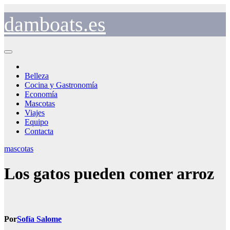
Saltar
al
damboats.es
contenido
Belleza
Cocina y Gastronomía
Economía
Mascotas
Viajes
Equipo
Contacta
mascotas
Los gatos pueden comer arroz
Por
Sofía Salome