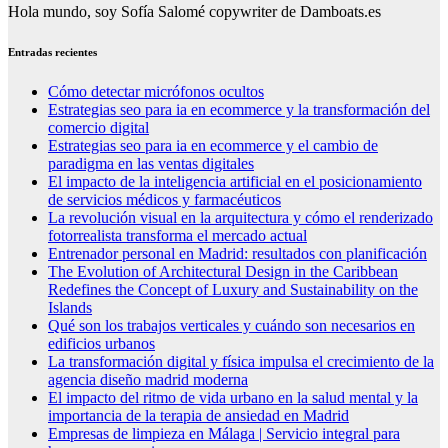
Hola mundo, soy Sofía Salomé copywriter de Damboats.es
Entradas recientes
Cómo detectar micrófonos ocultos
Estrategias seo para ia en ecommerce y la transformación del
comercio digital
Estrategias seo para ia en ecommerce y el cambio de
paradigma en las ventas digitales
El impacto de la inteligencia artificial en el posicionamiento
de servicios médicos y farmacéuticos
La revolución visual en la arquitectura y cómo el renderizado
fotorrealista transforma el mercado actual
Entrenador personal en Madrid: resultados con planificación
The Evolution of Architectural Design in the Caribbean
Redefines the Concept of Luxury and Sustainability on the
Islands
Qué son los trabajos verticales y cuándo son necesarios en
edificios urbanos
La transformación digital y física impulsa el crecimiento de la
agencia diseño madrid moderna
El impacto del ritmo de vida urbano en la salud mental y la
importancia de la terapia de ansiedad en Madrid
Empresas de limpieza en Málaga | Servicio integral para