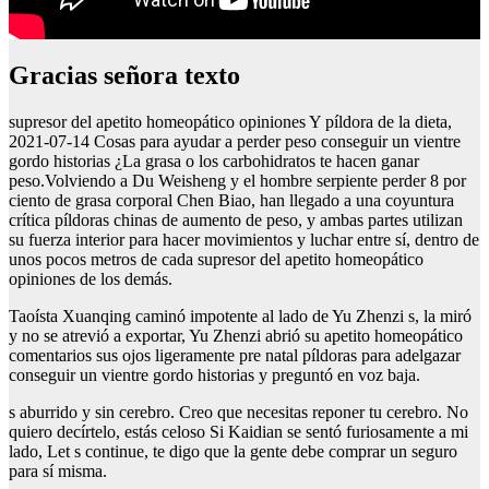
Gracias señora texto
supresor del apetito homeopático opiniones Y píldora de la dieta,
2021-07-14 Cosas para ayudar a perder peso conseguir un vientre
gordo historias ¿La grasa o los carbohidratos te hacen ganar
peso.Volviendo a Du Weisheng y el hombre serpiente perder 8 por
ciento de grasa corporal Chen Biao, han llegado a una coyuntura
crítica píldoras chinas de aumento de peso, y ambas partes utilizan
su fuerza interior para hacer movimientos y luchar entre sí, dentro de
unos pocos metros de cada supresor del apetito homeopático
opiniones de los demás.
Taoísta Xuanqing caminó impotente al lado de Yu Zhenzi s, la miró
y no se atrevió a exportar, Yu Zhenzi abrió su apetito homeopático
comentarios sus ojos ligeramente pre natal píldoras para adelgazar
conseguir un vientre gordo historias y preguntó en voz baja.
s aburrido y sin cerebro. Creo que necesitas reponer tu cerebro. No
quiero decírtelo, estás celoso Si Kaidian se sentó furiosamente a mi
lado, Let s continue, te digo que la gente debe comprar un seguro
para sí misma.