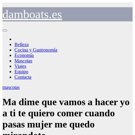
Saltar
al
damboats.es
contenido
Belleza
Cocina y Gastronomía
Economía
Mascotas
Viajes
Equipo
Contacta
mascotas
Ma dime que vamos a hacer yo
a ti te quiero comer cuando
pasas mujer me quedo