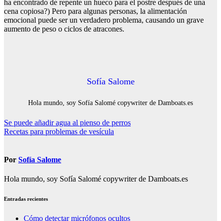
ha encontrado de repente un hueco para el postre después de una
cena copiosa?) Pero para algunas personas, la alimentación
emocional puede ser un verdadero problema, causando un grave
aumento de peso o ciclos de atracones.
Sofía Salome
Hola mundo, soy Sofía Salomé copywriter de Damboats.es
Navegación
Se puede añadir agua al pienso de perros
Recetas para problemas de vesícula
de
entradas
Por
Sofía Salome
Hola mundo, soy Sofía Salomé copywriter de Damboats.es
Entradas recientes
Cómo detectar micrófonos ocultos