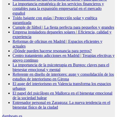
La importancia estratégica de los servicios financieros y
contables para la expansión empresarial en el mercado
español
Toldo bajante con guías | Protección solar y estética
garantizada
Cumple de fútbol | La fiesta perfecta para pequeños y grandes
Empresa instaladora depaneles solares | Eficiencia, calidad y
experiencia
Reformas de oficinas en Madrid | Espacios eficientes y
actuales
¿Dónde pueden hacerse resonancia para perros?
Centro tratamiento adicciones en Madrid | Terapias efectivas y
apoyo continuo
La importancia de la psicoterapia en Burgos: claves para el
bienestar emocional y mental
Referente en diseño de interiores: auge y consolidación de los
estudios de interiorismo en Girona
El auge del interiorismo en Valencia transforma los espacios
urbanos
El papel del psicólogo en Mallorca en el bienestar emocional
de la sociedad balear
Entrenador personal en Zaragoza: La nueva tendencia en el
bienestar físico de la ciudad
damboats.es