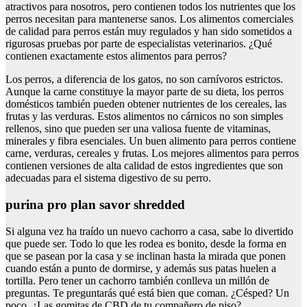
atractivos para nosotros, pero contienen todos los nutrientes que los
perros necesitan para mantenerse sanos. Los alimentos comerciales
de calidad para perros están muy regulados y han sido sometidos a
rigurosas pruebas por parte de especialistas veterinarios. ¿Qué
contienen exactamente estos alimentos para perros?
Los perros, a diferencia de los gatos, no son carnívoros estrictos.
Aunque la carne constituye la mayor parte de su dieta, los perros
domésticos también pueden obtener nutrientes de los cereales, las
frutas y las verduras. Estos alimentos no cárnicos no son simples
rellenos, sino que pueden ser una valiosa fuente de vitaminas,
minerales y fibra esenciales. Un buen alimento para perros contiene
carne, verduras, cereales y frutas. Los mejores alimentos para perros
contienen versiones de alta calidad de estos ingredientes que son
adecuadas para el sistema digestivo de su perro.
purina pro plan savor shredded
Si alguna vez ha traído un nuevo cachorro a casa, sabe lo divertido
que puede ser. Todo lo que les rodea es bonito, desde la forma en
que se pasean por la casa y se inclinan hasta la mirada que ponen
cuando están a punto de dormirse, y además sus patas huelen a
tortilla. Pero tener un cachorro también conlleva un millón de
preguntas. Te preguntarás qué está bien que coman. ¿Césped? Un
poco. ¿Las gomitas de CBD de tu compañero de piso?