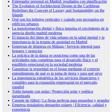
Entrenador personal en Madrid: resultados con planificación
The Evolution of Architectural Design in the Caribbean
Redefines the Concept of Luxury and Sustainability on the
Islands
Qué son los trabajos verticales y cuándo son necesarios en
edificios urbanos
La transformación digital y física impulsa el crecimiento de la
agencia diseño madrid moderna
El impacto del ritmo de vida urbano en la salud mental y la
importancia de la terapia de ansiedad en Madrid
Empresas de limpieza en Málaga | Servicio integral para
hogares y negocios
La práctica de la danza se posiciona como una de las
actividades más completas para el desarrollo físico y el
equilibrio emocional en la sociedad moderna
Garantizar la seguridad en el hogar mediante el correcto
entendimiento de qué es la toma de tierra y para qué sirve
La importancia estratégica de los servicios financieros y
contables para la expansión empresarial en el mercado
español
Toldo bajante con guías | Protección solar y estética
garantizada
Cumple de fútbol | La fiesta perfecta para pequeños y grandes
Empresa instaladora depaneles solares | Eficiencia, calidad y
experiencia