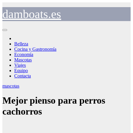
Saltar
al
damboats.es
contenido
Belleza
Cocina y Gastronomía
Economía
Mascotas
Viajes
Equipo
Contacta
mascotas
Mejor pienso para perros
cachorros