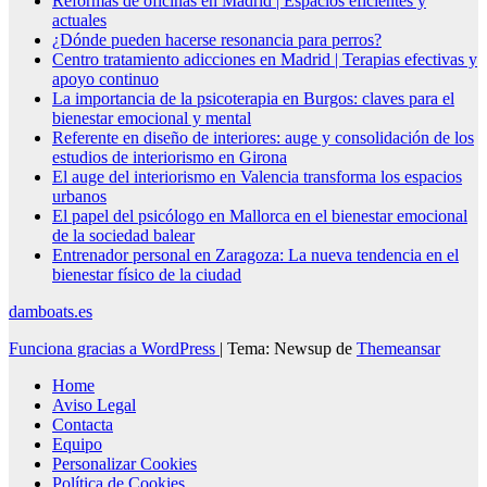
Reformas de oficinas en Madrid | Espacios eficientes y
actuales
¿Dónde pueden hacerse resonancia para perros?
Centro tratamiento adicciones en Madrid | Terapias efectivas y
apoyo continuo
La importancia de la psicoterapia en Burgos: claves para el
bienestar emocional y mental
Referente en diseño de interiores: auge y consolidación de los
estudios de interiorismo en Girona
El auge del interiorismo en Valencia transforma los espacios
urbanos
El papel del psicólogo en Mallorca en el bienestar emocional
de la sociedad balear
Entrenador personal en Zaragoza: La nueva tendencia en el
bienestar físico de la ciudad
damboats.es
Funciona gracias a WordPress
|
Tema: Newsup de
Themeansar
Home
Aviso Legal
Contacta
Equipo
Personalizar Cookies
Política de Cookies