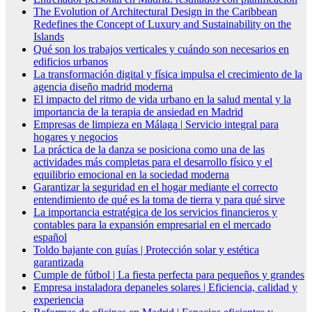
The Evolution of Architectural Design in the Caribbean
Redefines the Concept of Luxury and Sustainability on the
Islands
Qué son los trabajos verticales y cuándo son necesarios en
edificios urbanos
La transformación digital y física impulsa el crecimiento de la
agencia diseño madrid moderna
El impacto del ritmo de vida urbano en la salud mental y la
importancia de la terapia de ansiedad en Madrid
Empresas de limpieza en Málaga | Servicio integral para
hogares y negocios
La práctica de la danza se posiciona como una de las
actividades más completas para el desarrollo físico y el
equilibrio emocional en la sociedad moderna
Garantizar la seguridad en el hogar mediante el correcto
entendimiento de qué es la toma de tierra y para qué sirve
La importancia estratégica de los servicios financieros y
contables para la expansión empresarial en el mercado
español
Toldo bajante con guías | Protección solar y estética
garantizada
Cumple de fútbol | La fiesta perfecta para pequeños y grandes
Empresa instaladora depaneles solares | Eficiencia, calidad y
experiencia