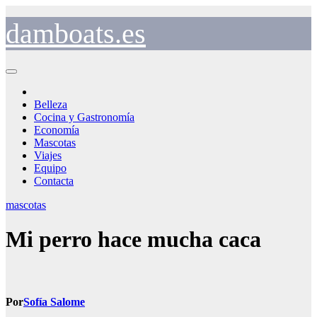
Saltar
al
damboats.es
contenido
Belleza
Cocina y Gastronomía
Economía
Mascotas
Viajes
Equipo
Contacta
mascotas
Mi perro hace mucha caca
Por
Sofía Salome