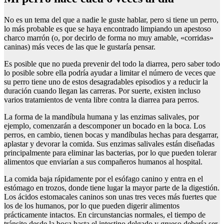
No es un tema del que a nadie le guste hablar, pero si tiene un perro,
lo más probable es que se haya encontrado limpiando un apestoso
charco marrón (o, por decirlo de forma no muy amable, «corridas»
caninas) más veces de las que le gustaría pensar.
Es posible que no pueda prevenir del todo la diarrea, pero saber todo
lo posible sobre ella podría ayudar a limitar el número de veces que
su perro tiene uno de estos desagradables episodios y a reducir la
duración cuando llegan las carreras. Por suerte, existen incluso
varios tratamientos de venta libre contra la diarrea para perros.
La forma de la mandíbula humana y las enzimas salivales, por
ejemplo, comenzarán a descomponer un bocado en la boca. Los
perros, en cambio, tienen bocas y mandíbulas hechas para desgarrar,
aplastar y devorar la comida. Sus enzimas salivales están diseñadas
principalmente para eliminar las bacterias, por lo que pueden tolerar
alimentos que enviarían a sus compañeros humanos al hospital.
La comida baja rápidamente por el esófago canino y entra en el
estómago en trozos, donde tiene lugar la mayor parte de la digestión.
Los ácidos estomacales caninos son unas tres veces más fuertes que
los de los humanos, por lo que pueden digerir alimentos
prácticamente intactos. En circunstancias normales, el tiempo de
tránsito desde la boca hasta el intestino delgado y grueso debería ser