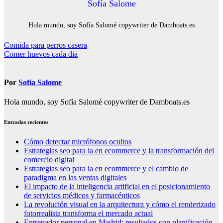
Sofía Salome
Hola mundo, soy Sofía Salomé copywriter de Damboats.es
Navegación
Comida para perros casera
Comer huevos cada dia
de
entradas
Por
Sofía Salome
Hola mundo, soy Sofía Salomé copywriter de Damboats.es
Entradas recientes
Cómo detectar micrófonos ocultos
Estrategias seo para ia en ecommerce y la transformación del
comercio digital
Estrategias seo para ia en ecommerce y el cambio de
paradigma en las ventas digitales
El impacto de la inteligencia artificial en el posicionamiento
de servicios médicos y farmacéuticos
La revolución visual en la arquitectura y cómo el renderizado
fotorrealista transforma el mercado actual
Entrenador personal en Madrid: resultados con planificación