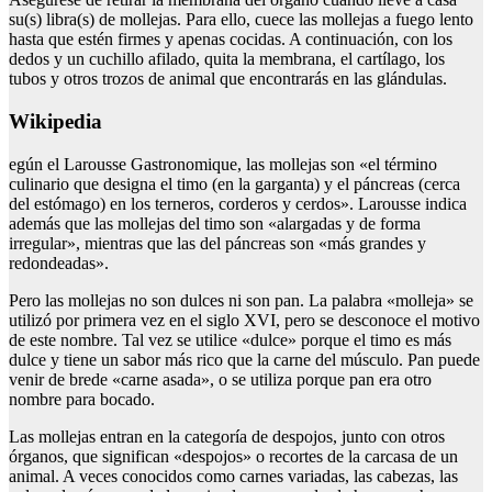
su(s) libra(s) de mollejas. Para ello, cuece las mollejas a fuego lento
hasta que estén firmes y apenas cocidas. A continuación, con los
dedos y un cuchillo afilado, quita la membrana, el cartílago, los
tubos y otros trozos de animal que encontrarás en las glándulas.
Wikipedia
egún el Larousse Gastronomique, las mollejas son «el término
culinario que designa el timo (en la garganta) y el páncreas (cerca
del estómago) en los terneros, corderos y cerdos». Larousse indica
además que las mollejas del timo son «alargadas y de forma
irregular», mientras que las del páncreas son «más grandes y
redondeadas».
Pero las mollejas no son dulces ni son pan. La palabra «molleja» se
utilizó por primera vez en el siglo XVI, pero se desconoce el motivo
de este nombre. Tal vez se utilice «dulce» porque el timo es más
dulce y tiene un sabor más rico que la carne del músculo. Pan puede
venir de brede «carne asada», o se utiliza porque pan era otro
nombre para bocado.
Las mollejas entran en la categoría de despojos, junto con otros
órganos, que significan «despojos» o recortes de la carcasa de un
animal. A veces conocidos como carnes variadas, las cabezas, las