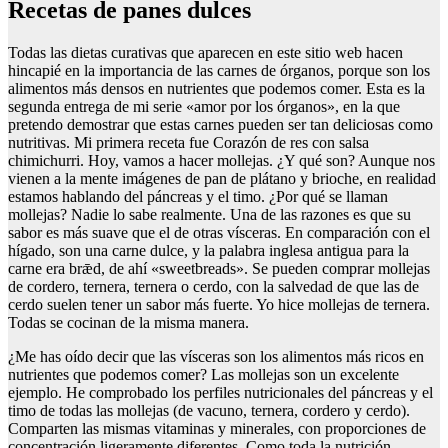
Recetas de panes dulces
Todas las dietas curativas que aparecen en este sitio web hacen
hincapié en la importancia de las carnes de órganos, porque son los
alimentos más densos en nutrientes que podemos comer. Esta es la
segunda entrega de mi serie «amor por los órganos», en la que
pretendo demostrar que estas carnes pueden ser tan deliciosas como
nutritivas. Mi primera receta fue Corazón de res con salsa
chimichurri. Hoy, vamos a hacer mollejas. ¿Y qué son? Aunque nos
vienen a la mente imágenes de pan de plátano y brioche, en realidad
estamos hablando del páncreas y el timo. ¿Por qué se llaman
mollejas? Nadie lo sabe realmente. Una de las razones es que su
sabor es más suave que el de otras vísceras. En comparación con el
hígado, son una carne dulce, y la palabra inglesa antigua para la
carne era brǣd, de ahí «sweetbreads». Se pueden comprar mollejas
de cordero, ternera, ternera o cerdo, con la salvedad de que las de
cerdo suelen tener un sabor más fuerte. Yo hice mollejas de ternera.
Todas se cocinan de la misma manera.
¿Me has oído decir que las vísceras son los alimentos más ricos en
nutrientes que podemos comer? Las mollejas son un excelente
ejemplo. He comprobado los perfiles nutricionales del páncreas y el
timo de todas las mollejas (de vacuno, ternera, cordero y cerdo).
Comparten las mismas vitaminas y minerales, con proporciones de
concentración ligeramente diferentes. Como toda la nutrición