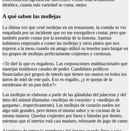
dietética, cuanta más variedad se coma, mejor.
A qué saben las mollejas
La última vez que cené mollejas en un restaurante, la comida se vio
empañada por un incidente que no me enorgullece contar, pero que
también puedo contar por la moraleja de la historia. Apenas
habíamos empezado a comer las mollejas y otros platos que nos
trajeron a la mesa cuando mi amigo utilizó su tenedor para hurgar en
los grupos de mollejas perfectamente crujientes y cremosas.
«Te diré lo que es engañoso. Las corporaciones multinacionales que
manejan insidiosos canales de poder. Candidatos políticos
financiados por grupos de interés que tienen sus manos en todos los
tarros de miel de este país. Eso es engaño, ¿y te quejas de la
membrana de un pan dulce?»
Las mollejas se elaboran a partir de las glándulas del páncreas y del
timo del animal (llamadas «mollejas de corazón» y «mollejas de
garganta», respectivamente). Las mollejas de corazón suelen ser
algo más grandes, pero tienen el mismo sabor y se cocinan de la
misma manera. Quedan crujientes por fuera y blandas por dentro,
mientras que el interior está casi maduro, rebosante de jugo de carne.
Asegúrese de retirar la membrana del órgano cuando lleve a casa