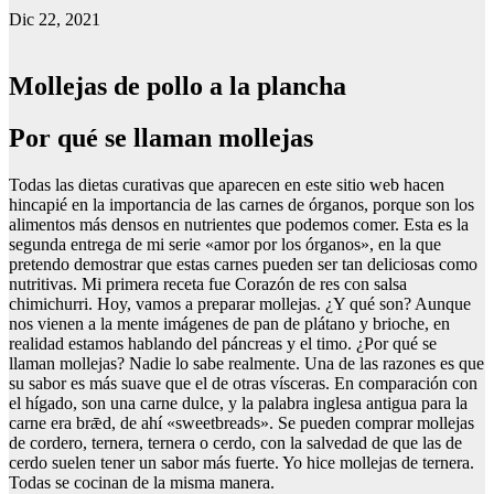
Dic 22, 2021
Mollejas de pollo a la plancha
Por qué se llaman mollejas
Todas las dietas curativas que aparecen en este sitio web hacen
hincapié en la importancia de las carnes de órganos, porque son los
alimentos más densos en nutrientes que podemos comer. Esta es la
segunda entrega de mi serie «amor por los órganos», en la que
pretendo demostrar que estas carnes pueden ser tan deliciosas como
nutritivas. Mi primera receta fue Corazón de res con salsa
chimichurri. Hoy, vamos a preparar mollejas. ¿Y qué son? Aunque
nos vienen a la mente imágenes de pan de plátano y brioche, en
realidad estamos hablando del páncreas y el timo. ¿Por qué se
llaman mollejas? Nadie lo sabe realmente. Una de las razones es que
su sabor es más suave que el de otras vísceras. En comparación con
el hígado, son una carne dulce, y la palabra inglesa antigua para la
carne era brǣd, de ahí «sweetbreads». Se pueden comprar mollejas
de cordero, ternera, ternera o cerdo, con la salvedad de que las de
cerdo suelen tener un sabor más fuerte. Yo hice mollejas de ternera.
Todas se cocinan de la misma manera.