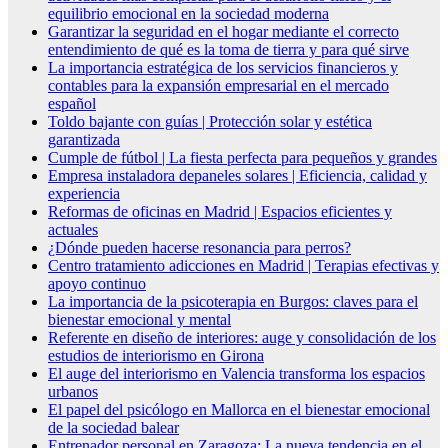
equilibrio emocional en la sociedad moderna
Garantizar la seguridad en el hogar mediante el correcto
entendimiento de qué es la toma de tierra y para qué sirve
La importancia estratégica de los servicios financieros y
contables para la expansión empresarial en el mercado
español
Toldo bajante con guías | Protección solar y estética
garantizada
Cumple de fútbol | La fiesta perfecta para pequeños y grandes
Empresa instaladora depaneles solares | Eficiencia, calidad y
experiencia
Reformas de oficinas en Madrid | Espacios eficientes y
actuales
¿Dónde pueden hacerse resonancia para perros?
Centro tratamiento adicciones en Madrid | Terapias efectivas y
apoyo continuo
La importancia de la psicoterapia en Burgos: claves para el
bienestar emocional y mental
Referente en diseño de interiores: auge y consolidación de los
estudios de interiorismo en Girona
El auge del interiorismo en Valencia transforma los espacios
urbanos
El papel del psicólogo en Mallorca en el bienestar emocional
de la sociedad balear
Entrenador personal en Zaragoza: La nueva tendencia en el