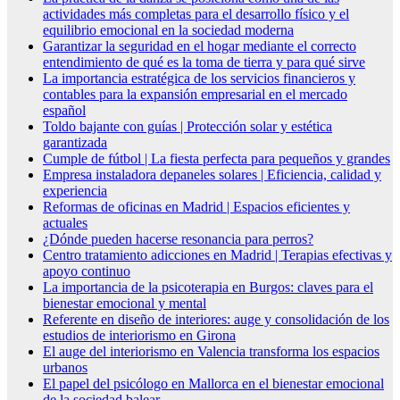
actividades más completas para el desarrollo físico y el
equilibrio emocional en la sociedad moderna
Garantizar la seguridad en el hogar mediante el correcto
entendimiento de qué es la toma de tierra y para qué sirve
La importancia estratégica de los servicios financieros y
contables para la expansión empresarial en el mercado
español
Toldo bajante con guías | Protección solar y estética
garantizada
Cumple de fútbol | La fiesta perfecta para pequeños y grandes
Empresa instaladora depaneles solares | Eficiencia, calidad y
experiencia
Reformas de oficinas en Madrid | Espacios eficientes y
actuales
¿Dónde pueden hacerse resonancia para perros?
Centro tratamiento adicciones en Madrid | Terapias efectivas y
apoyo continuo
La importancia de la psicoterapia en Burgos: claves para el
bienestar emocional y mental
Referente en diseño de interiores: auge y consolidación de los
estudios de interiorismo en Girona
El auge del interiorismo en Valencia transforma los espacios
urbanos
El papel del psicólogo en Mallorca en el bienestar emocional
de la sociedad balear