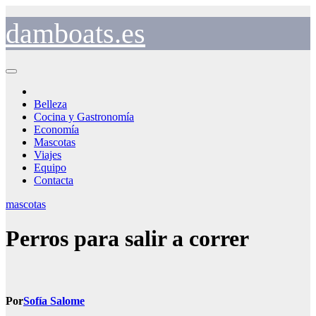
Saltar
al
damboats.es
contenido
Belleza
Cocina y Gastronomía
Economía
Mascotas
Viajes
Equipo
Contacta
mascotas
Perros para salir a correr
Por
Sofía Salome