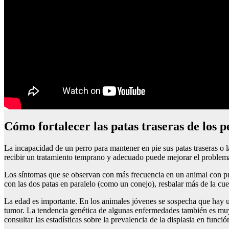
Cómo fortalecer las patas traseras de los p
La incapacidad de un perro para mantener en pie sus patas traseras o 
recibir un tratamiento temprano y adecuado puede mejorar el problem
Los síntomas que se observan con más frecuencia en un animal con probl
con las dos patas en paralelo (como un conejo), resbalar más de la c
La edad es importante. En los animales jóvenes se sospecha que hay 
tumor. La tendencia genética de algunas enfermedades también es muy 
consultar las estadísticas sobre la prevalencia de la displasia en funció