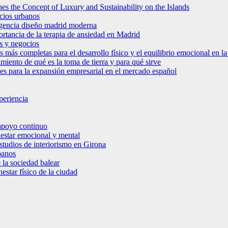
es the Concept of Luxury and Sustainability on the Islands
icios urbanos
 agencia diseño madrid moderna
ortancia de la terapia de ansiedad en Madrid
s y negocios
s más completas para el desarrollo físico y el equilibrio emocional en 
miento de qué es la toma de tierra y para qué sirve
bles para la expansión empresarial en el mercado español
periencia
 apoyo continuo
nestar emocional y mental
estudios de interiorismo en Girona
banos
 la sociedad balear
star físico de la ciudad