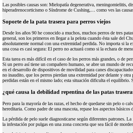
Las posibles causas son: Mielopatía degenerativa, meningomielitis, dis
hiperadrenocorticismo o Síndrome de Cushing,… como ves las causas so
Soporte de la pata trasera para perros viejos
Desde los años 90 he conocido a muchos, muchos perros de tres patas
general, son los primeros en llegar a la pelota cuando ésta sale del Ch
absolutamente normal con una extremidad perdida. No importa si la extr
una cosa es casi segura: El perro no actuará como si la echara de men
Esta tarea es más difícil en el caso de los perros más grandes, o de p
Si un perro así tiene un compañero humano, se abre un mundo de recur
en el desarrollo de dispositivos de movilidad para canes discapacita
no inaudito, que los perros pierdan una extremidad por delante y otra p
perdidas están en el mismo lado; esta situación dificulta el equilibri
¿qué causa la debilidad repentina de las patas trasera
Pero para la mayoría de las razas, el hecho de quedarse sin pelo o c
hereditaria. Como padre de una mascota, repase los aspectos básicos de 
La pérdida de pelo suele diagnosticarse según diferentes patrones. La
la infestación por pulgas en una zona concreta que sea fácil de morder