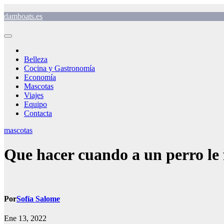
Saltar
damboats.es
al
contenido
Belleza
Cocina y Gastronomía
Economía
Mascotas
Viajes
Equipo
Contacta
mascotas
Que hacer cuando a un perro le f
Por
Sofía Salome
Ene 13, 2022