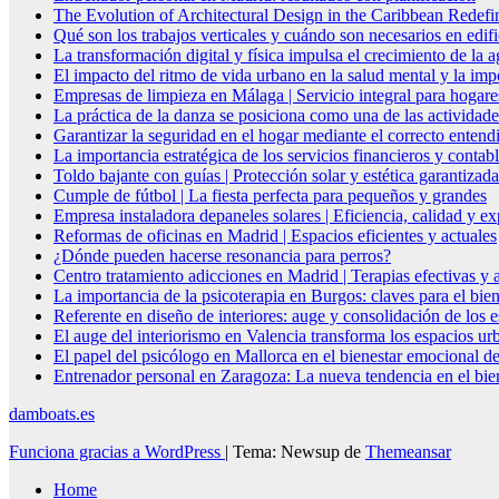
The Evolution of Architectural Design in the Caribbean Redefin
Qué son los trabajos verticales y cuándo son necesarios en edif
La transformación digital y física impulsa el crecimiento de la
El impacto del ritmo de vida urbano en la salud mental y la imp
Empresas de limpieza en Málaga | Servicio integral para hogare
La práctica de la danza se posiciona como una de las actividade
Garantizar la seguridad en el hogar mediante el correcto entendi
La importancia estratégica de los servicios financieros y conta
Toldo bajante con guías | Protección solar y estética garantizada
Cumple de fútbol | La fiesta perfecta para pequeños y grandes
Empresa instaladora depaneles solares | Eficiencia, calidad y ex
Reformas de oficinas en Madrid | Espacios eficientes y actuales
¿Dónde pueden hacerse resonancia para perros?
Centro tratamiento adicciones en Madrid | Terapias efectivas y
La importancia de la psicoterapia en Burgos: claves para el bie
Referente en diseño de interiores: auge y consolidación de los 
El auge del interiorismo en Valencia transforma los espacios ur
El papel del psicólogo en Mallorca en el bienestar emocional de
Entrenador personal en Zaragoza: La nueva tendencia en el biene
damboats.es
Funciona gracias a WordPress
|
Tema: Newsup de
Themeansar
Home