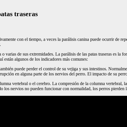
atas traseras
ente con el tiempo, a veces la parálisis canina puede ocurrir de rep
.
 varias de sus extremidades. La parálisis de las patas traseras es la fo
quí están algunos de los indicadores más comunes:
ambién puede perder el control de su vejiga y sus intestinos. Normalmen
rrupción en alguna parte de los nervios del perro. El impacto de su per
olumna vertebral o el cerebro. La compresión de la columna vertebral, l
o los nervios no pueden funcionar con normalidad, los perros pierden la