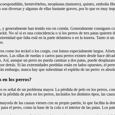
coespondilitis, hemivértebra, neoplasias (tumores), quistes, embolia fib
n diversas y algunas de ellas bastante graves, por lo que es muy impor
, y generalmente han tenido eso en común. Generalmente consiguen corr
uckit. No sé si es una coincidencia o si los perros de tres patas quieren 
emidad que falta está en la parte delantera o en la trasera. Tanto si un
os.
erros como los teckel o los corgis, con lomos especialmente largos. Afort
sos. Las sillas de ruedas o carros para perros existen desde hace déca
dos. Así, aunque un perro no pueda caminar a dos patas, puede desplaza
or detrás. Si las extremidades perdidas están en lados opuestos, el perr
o. Sin embargo, nunca hay que subestimar el espíritu de un perro: es abs
s en los perros?
alvo es señal de un problema mayor. La pérdida de pelo en los perros, c
la pérdida de pelo en los perros, incluidos los distintos tipos, las caus
 mayoría de las causas vienen con su propio patrón, lo que facilita la 
 para el perro, como la base de la cola o el interior de las patas. Los p