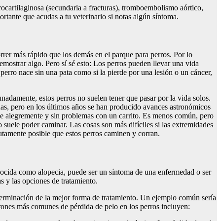
rocartilaginosa (secundaria a fracturas), tromboembolismo aórtico,
tante que acudas a tu veterinario si notas algún síntoma.
er más rápido que los demás en el parque para perros. Por lo
demostrar algo. Pero sí sé esto: Los perros pueden llevar una vida
 perro nace sin una pata como si la pierde por una lesión o un cáncer,
unadamente, estos perros no suelen tener que pasar por la vida solos.
das, pero en los últimos años se han producido avances astronómicos
rse alegremente y sin problemas con un carrito. Es menos común, pero
o suele poder caminar. Las cosas son más difíciles si las extremidades
olutamente posible que estos perros caminen y corran.
onocida como alopecia, puede ser un síntoma de una enfermedad o ser
as y las opciones de tratamiento.
determinación de la mejor forma de tratamiento. Un ejemplo común sería
atrones más comunes de pérdida de pelo en los perros incluyen: