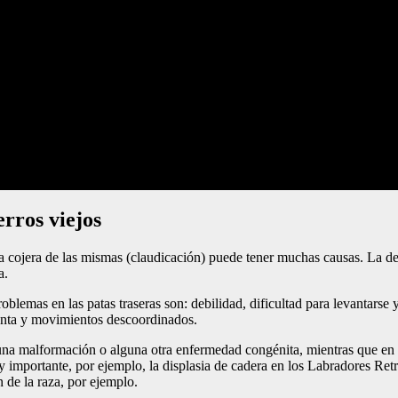
erros viejos
la cojera de las mismas (claudicación) puede tener muchas causas. La d
a.
emas en las patas traseras son: debilidad, dificultad para levantarse y p
uenta y movimientos descoordinados.
una malformación o alguna otra enfermedad congénita, mientras que en 
importante, por ejemplo, la displasia de cadera en los Labradores Retr
n de la raza, por ejemplo.