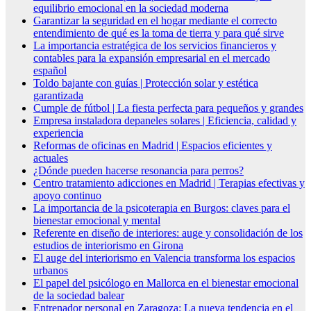
equilibrio emocional en la sociedad moderna
Garantizar la seguridad en el hogar mediante el correcto
entendimiento de qué es la toma de tierra y para qué sirve
La importancia estratégica de los servicios financieros y
contables para la expansión empresarial en el mercado
español
Toldo bajante con guías | Protección solar y estética
garantizada
Cumple de fútbol | La fiesta perfecta para pequeños y grandes
Empresa instaladora depaneles solares | Eficiencia, calidad y
experiencia
Reformas de oficinas en Madrid | Espacios eficientes y
actuales
¿Dónde pueden hacerse resonancia para perros?
Centro tratamiento adicciones en Madrid | Terapias efectivas y
apoyo continuo
La importancia de la psicoterapia en Burgos: claves para el
bienestar emocional y mental
Referente en diseño de interiores: auge y consolidación de los
estudios de interiorismo en Girona
El auge del interiorismo en Valencia transforma los espacios
urbanos
El papel del psicólogo en Mallorca en el bienestar emocional
de la sociedad balear
Entrenador personal en Zaragoza: La nueva tendencia en el