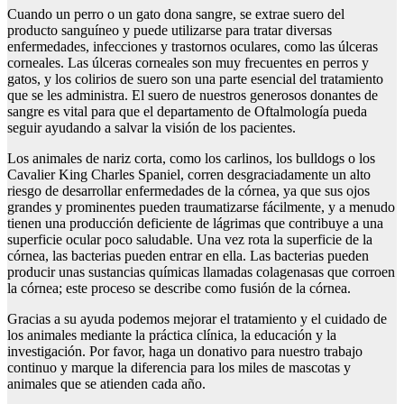
Cuando un perro o un gato dona sangre, se extrae suero del
producto sanguíneo y puede utilizarse para tratar diversas
enfermedades, infecciones y trastornos oculares, como las úlceras
corneales. Las úlceras corneales son muy frecuentes en perros y
gatos, y los colirios de suero son una parte esencial del tratamiento
que se les administra. El suero de nuestros generosos donantes de
sangre es vital para que el departamento de Oftalmología pueda
seguir ayudando a salvar la visión de los pacientes.
Los animales de nariz corta, como los carlinos, los bulldogs o los
Cavalier King Charles Spaniel, corren desgraciadamente un alto
riesgo de desarrollar enfermedades de la córnea, ya que sus ojos
grandes y prominentes pueden traumatizarse fácilmente, y a menudo
tienen una producción deficiente de lágrimas que contribuye a una
superficie ocular poco saludable. Una vez rota la superficie de la
córnea, las bacterias pueden entrar en ella. Las bacterias pueden
producir unas sustancias químicas llamadas colagenasas que corroen
la córnea; este proceso se describe como fusión de la córnea.
Gracias a su ayuda podemos mejorar el tratamiento y el cuidado de
los animales mediante la práctica clínica, la educación y la
investigación. Por favor, haga un donativo para nuestro trabajo
continuo y marque la diferencia para los miles de mascotas y
animales que se atienden cada año.