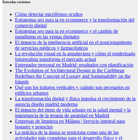
Entradas recientes
Cómo detectar micrófonos ocultos
Estrategias seo para ia en ecommerce y la transformación del
comercio digital
Estrategias seo para ia en ecommerce y el cambio de
paradigma en las ventas digitales
El impacto de la inteligencia artificial en el posicionamiento
de servicios médicos y farmacéuticos
La revolución visual en la arquitectura y cómo el renderizado
fotorrealista transforma el mercado actual
Entrenador personal en Madrid: resultados con planificación
The Evolution of Architectural Design in the Caribbean
Redefines the Concept of Luxury and Sustainability on the
Islands
Qué son los trabajos verticales y cuándo son necesarios en
edificios urbanos
La transformación digital y física impulsa el crecimiento de la
agencia diseño madrid moderna
El impacto del ritmo de vida urbano en la salud mental y la
importancia de la terapia de ansiedad en Madrid
Empresas de limpieza en Málaga | Servicio integral para
hogares y negocios
La práctica de la danza se posiciona como una de las
actividades más completas para el desarrollo físico y el