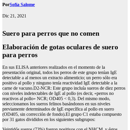
Por
Sofía Salome
Dic 21, 2021
Suero para perros que no comen
Elaboración de gotas oculares de suero
para perros
En sus ELISA anteriores realizados en el momento de la
presentación original, todos los perros de este grupo tenían IgE
detectable a al menos un extracto alimenticio; un perro sólo era
positivo al pollo y ninguno tenía reactividad IgE detectable a la
carne de vacuno.D2-NCR: Este grupo incluía sueros de diez perros
con niveles indetectables de IgE al pollo (es decir, «perros no
reactivos al pollo» NCR; OD405 < 0,3). Del mismo modo,
seleccionamos los sueros felinos basándonos en sus niveles
previamente determinados de IgE específica al pollo en suero
(OD405, sin corrección de fondo).El grupo C1 estaba compuesto
por 31 gatos divididos en los siguientes subgrupos:
Veintidós sueros (73%) fueron positivos con el NHCM, y éstos