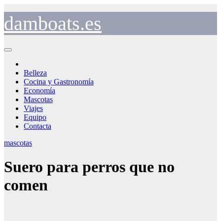
Saltar
al
damboats.es
contenido
Belleza
Cocina y Gastronomía
Economía
Mascotas
Viajes
Equipo
Contacta
mascotas
Suero para perros que no
comen