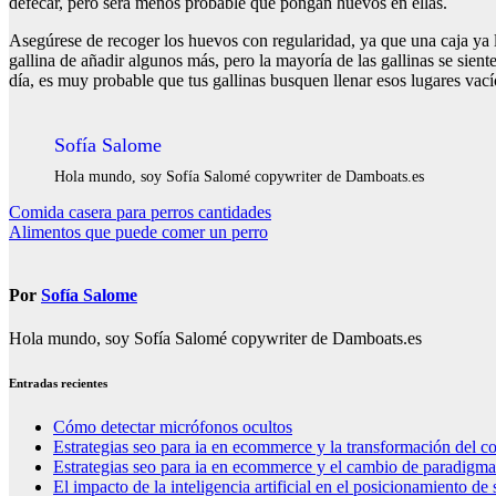
defecar, pero será menos probable que pongan huevos en ellas.
Asegúrese de recoger los huevos con regularidad, ya que una caja ya 
gallina de añadir algunos más, pero la mayoría de las gallinas se sient
día, es muy probable que tus gallinas busquen llenar esos lugares vac
Sofía Salome
Hola mundo, soy Sofía Salomé copywriter de Damboats.es
Navegación
Comida casera para perros cantidades
Alimentos que puede comer un perro
de
entradas
Por
Sofía Salome
Hola mundo, soy Sofía Salomé copywriter de Damboats.es
Entradas recientes
Cómo detectar micrófonos ocultos
Estrategias seo para ia en ecommerce y la transformación del co
Estrategias seo para ia en ecommerce y el cambio de paradigma 
El impacto de la inteligencia artificial en el posicionamiento d