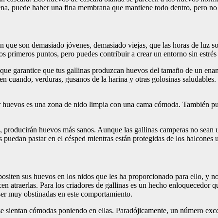
na, puede haber una fina membrana que mantiene todo dentro, pero no 
n que son demasiado jóvenes, demasiado viejas, que las horas de luz s
 los primeros puntos, pero puedes contribuir a crear un entorno sin estrés
que garantice que tus gallinas produzcan huevos del tamaño de un enano 
 en cuando, verduras, gusanos de la harina y otras golosinas saludables
er huevos es una zona de nido limpia con una cama cómoda. También pue
as, producirán huevos más sanos. Aunque las gallinas camperas no sean u
as puedan pastar en el césped mientras están protegidas de los halcones 
positen sus huevos en los nidos que les ha proporcionado para ello, y no 
cen atraerlas. Para los criadores de gallinas es un hecho enloquecedor q
 ser muy obstinadas en este comportamiento.
s se sientan cómodas poniendo en ellas. Paradójicamente, un número exces