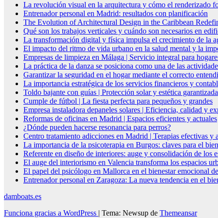
La revolución visual en la arquitectura y cómo el renderizado fo
Entrenador personal en Madrid: resultados con planificación
The Evolution of Architectural Design in the Caribbean Redefin
Qué son los trabajos verticales y cuándo son necesarios en edif
La transformación digital y física impulsa el crecimiento de la
El impacto del ritmo de vida urbano en la salud mental y la imp
Empresas de limpieza en Málaga | Servicio integral para hogare
La práctica de la danza se posiciona como una de las actividade
Garantizar la seguridad en el hogar mediante el correcto entendi
La importancia estratégica de los servicios financieros y conta
Toldo bajante con guías | Protección solar y estética garantizada
Cumple de fútbol | La fiesta perfecta para pequeños y grandes
Empresa instaladora depaneles solares | Eficiencia, calidad y ex
Reformas de oficinas en Madrid | Espacios eficientes y actuales
¿Dónde pueden hacerse resonancia para perros?
Centro tratamiento adicciones en Madrid | Terapias efectivas y
La importancia de la psicoterapia en Burgos: claves para el bie
Referente en diseño de interiores: auge y consolidación de los 
El auge del interiorismo en Valencia transforma los espacios ur
El papel del psicólogo en Mallorca en el bienestar emocional de
Entrenador personal en Zaragoza: La nueva tendencia en el biene
damboats.es
Funciona gracias a WordPress
|
Tema: Newsup de
Themeansar