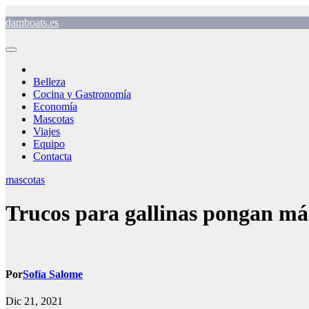
Saltar
damboats.es
al
contenido
Belleza
Cocina y Gastronomía
Economía
Mascotas
Viajes
Equipo
Contacta
mascotas
Trucos para gallinas pongan má
Por
Sofía Salome
Dic 21, 2021