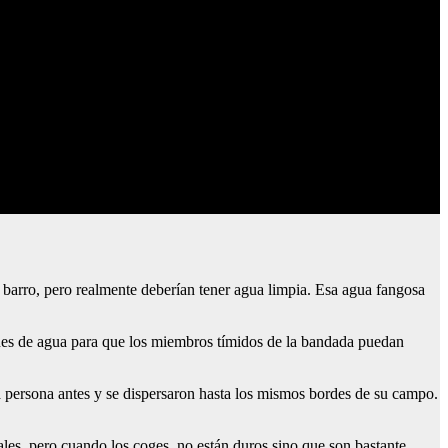
e barro, pero realmente deberían tener agua limpia. Esa agua fangosa
ones de agua para que los miembros tímidos de la bandada puedan
a persona antes y se dispersaron hasta los mismos bordes de su campo.
les, pero cuando los coges, no están duros sino que son bastante