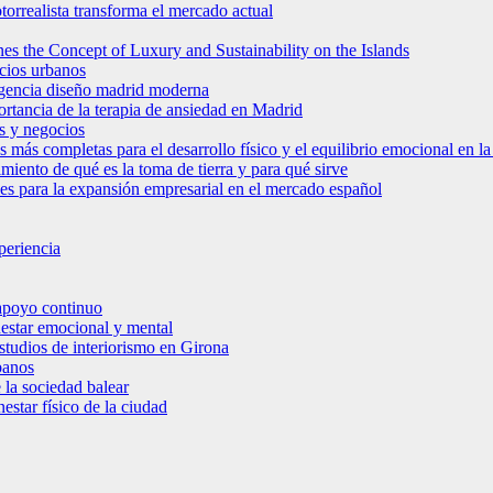
torrealista transforma el mercado actual
es the Concept of Luxury and Sustainability on the Islands
icios urbanos
 agencia diseño madrid moderna
ortancia de la terapia de ansiedad en Madrid
s y negocios
s más completas para el desarrollo físico y el equilibrio emocional en 
miento de qué es la toma de tierra y para qué sirve
bles para la expansión empresarial en el mercado español
periencia
 apoyo continuo
nestar emocional y mental
estudios de interiorismo en Girona
banos
 la sociedad balear
star físico de la ciudad