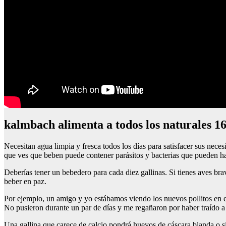
kalmbach alimenta a todos los naturales 1
Necesitan agua limpia y fresca todos los días para satisfacer sus nece
que ves que beben puede contener parásitos y bacterias que pueden ha
Deberías tener un bebedero para cada diez gallinas. Si tienes aves b
beber en paz.
Por ejemplo, un amigo y yo estábamos viendo los nuevos pollitos en el
No pusieron durante un par de días y me regañaron por haber traído a
Una gallina que carece de calcio pondrá huevos de cáscara blanda o s