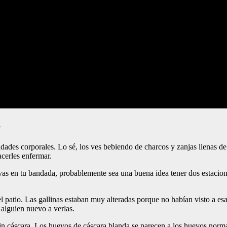
6
sidades corporales. Lo sé, los ves bebiendo de charcos y zanjas llenas d
cerles enfermar.
ravas en tu bandada, probablemente sea una buena idea tener dos estaci
 patio. Las gallinas estaban muy alteradas porque no habían visto a es
 alguien nuevo a verlas.
in cáscara. Los huevos de cáscara blanda se parecen a los huevos norma