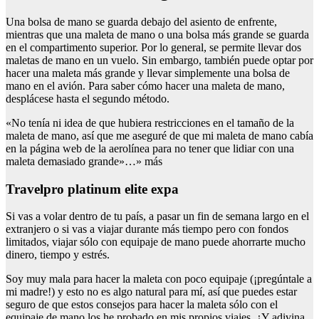
Una bolsa de mano se guarda debajo del asiento de enfrente,
mientras que una maleta de mano o una bolsa más grande se guarda
en el compartimento superior. Por lo general, se permite llevar dos
maletas de mano en un vuelo. Sin embargo, también puede optar por
hacer una maleta más grande y llevar simplemente una bolsa de
mano en el avión. Para saber cómo hacer una maleta de mano,
desplácese hasta el segundo método.
«No tenía ni idea de que hubiera restricciones en el tamaño de la
maleta de mano, así que me aseguré de que mi maleta de mano cabía
en la página web de la aerolínea para no tener que lidiar con una
maleta demasiado grande»…» más
Travelpro platinum elite expa
Si vas a volar dentro de tu país, a pasar un fin de semana largo en el
extranjero o si vas a viajar durante más tiempo pero con fondos
limitados, viajar sólo con equipaje de mano puede ahorrarte mucho
dinero, tiempo y estrés.
Soy muy mala para hacer la maleta con poco equipaje (¡pregúntale a
mi madre!) y esto no es algo natural para mí, así que puedes estar
seguro de que estos consejos para hacer la maleta sólo con el
equipaje de mano los he probado en mis propios viajes. ¿Y adivina