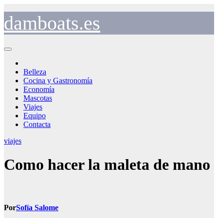
Saltar
al
damboats.es
contenido
Belleza
Cocina y Gastronomía
Economía
Mascotas
Viajes
Equipo
Contacta
viajes
Como hacer la maleta de mano
Por
Sofía Salome