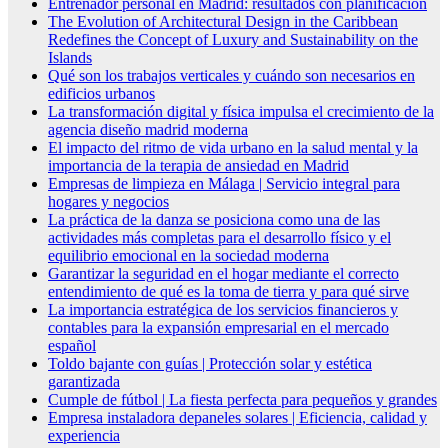
Entrenador personal en Madrid: resultados con planificación
The Evolution of Architectural Design in the Caribbean
Redefines the Concept of Luxury and Sustainability on the
Islands
Qué son los trabajos verticales y cuándo son necesarios en
edificios urbanos
La transformación digital y física impulsa el crecimiento de la
agencia diseño madrid moderna
El impacto del ritmo de vida urbano en la salud mental y la
importancia de la terapia de ansiedad en Madrid
Empresas de limpieza en Málaga | Servicio integral para
hogares y negocios
La práctica de la danza se posiciona como una de las
actividades más completas para el desarrollo físico y el
equilibrio emocional en la sociedad moderna
Garantizar la seguridad en el hogar mediante el correcto
entendimiento de qué es la toma de tierra y para qué sirve
La importancia estratégica de los servicios financieros y
contables para la expansión empresarial en el mercado
español
Toldo bajante con guías | Protección solar y estética
garantizada
Cumple de fútbol | La fiesta perfecta para pequeños y grandes
Empresa instaladora depaneles solares | Eficiencia, calidad y
experiencia