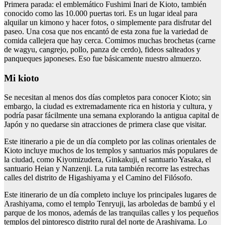
Primera parada: el emblemático Fushimi Inari de Kioto, también
conocido como las 10.000 puertas tori. Es un lugar ideal para
alquilar un kimono y hacer fotos, o simplemente para disfrutar del
paseo. Una cosa que nos encantó de esta zona fue la variedad de
comida callejera que hay cerca. Comimos muchas brochetas (carne
de wagyu, cangrejo, pollo, panza de cerdo), fideos salteados y
panqueques japoneses. Eso fue básicamente nuestro almuerzo.
Mi kioto
Se necesitan al menos dos días completos para conocer Kioto; sin
embargo, la ciudad es extremadamente rica en historia y cultura, y
podría pasar fácilmente una semana explorando la antigua capital de
Japón y no quedarse sin atracciones de primera clase que visitar.
Este itinerario a pie de un día completo por las colinas orientales de
Kioto incluye muchos de los templos y santuarios más populares de
la ciudad, como Kiyomizudera, Ginkakuji, el santuario Yasaka, el
santuario Heian y Nanzenji. La ruta también recorre las estrechas
calles del distrito de Higashiyama y el Camino del Filósofo.
Este itinerario de un día completo incluye los principales lugares de
Arashiyama, como el templo Tenryuji, las arboledas de bambú y el
parque de los monos, además de las tranquilas calles y los pequeños
templos del pintoresco distrito rural del norte de Arashiyama. Lo