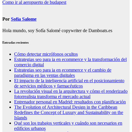
Como ir al aeropuerto de budapest
de
entradas
Por
Sofía Salome
Hola mundo, soy Sofía Salomé copywriter de Damboats.es
Entradas recientes
Cómo detectar micrófonos ocultos
Estrategias seo para ia en ecommerce y la transformación del
comercio digital
Estrategias seo para ia en ecommerce y el cambio de
paradigma en las ventas digitales
El impacto de la inteligencia artificial en el posicionamiento
de servicios médicos y farmacéuticos
La revolución visual en la arquitectura y cómo el renderizado
fotorrealista transforma el mercado actual
Entrenador personal en Madrid: resultados con planificación
The Evolution of Architectural Design in the Caribbean
Redefines the Concept of Luxury and Sustainability on the
Islands
Qué son los trabajos verticales y cuándo son necesarios en
edificios urbanos