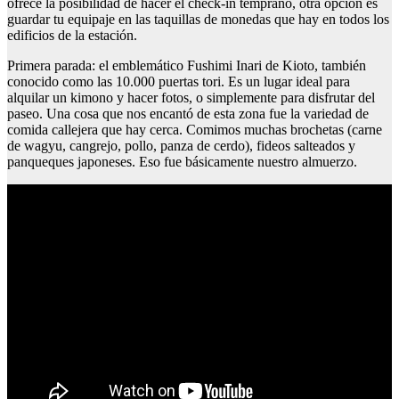
ofrece la posibilidad de hacer el check-in temprano, otra opción es
guardar tu equipaje en las taquillas de monedas que hay en todos los
edificios de la estación.
Primera parada: el emblemático Fushimi Inari de Kioto, también
conocido como las 10.000 puertas tori. Es un lugar ideal para
alquilar un kimono y hacer fotos, o simplemente para disfrutar del
paseo. Una cosa que nos encantó de esta zona fue la variedad de
comida callejera que hay cerca. Comimos muchas brochetas (carne
de wagyu, cangrejo, pollo, panza de cerdo), fideos salteados y
panqueques japoneses. Eso fue básicamente nuestro almuerzo.