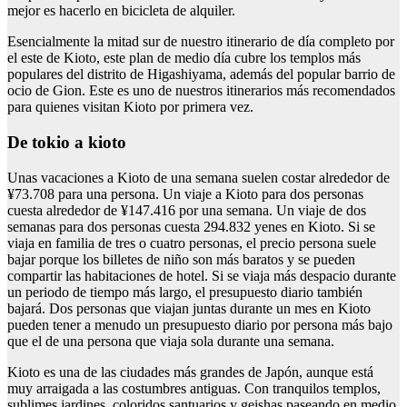
mejor es hacerlo en bicicleta de alquiler.
Esencialmente la mitad sur de nuestro itinerario de día completo por
el este de Kioto, este plan de medio día cubre los templos más
populares del distrito de Higashiyama, además del popular barrio de
ocio de Gion. Este es uno de nuestros itinerarios más recomendados
para quienes visitan Kioto por primera vez.
De tokio a kioto
Unas vacaciones a Kioto de una semana suelen costar alrededor de
¥73.708 para una persona. Un viaje a Kioto para dos personas
cuesta alrededor de ¥147.416 por una semana. Un viaje de dos
semanas para dos personas cuesta 294.832 yenes en Kioto. Si se
viaja en familia de tres o cuatro personas, el precio persona suele
bajar porque los billetes de niño son más baratos y se pueden
compartir las habitaciones de hotel. Si se viaja más despacio durante
un periodo de tiempo más largo, el presupuesto diario también
bajará. Dos personas que viajan juntas durante un mes en Kioto
pueden tener a menudo un presupuesto diario por persona más bajo
que el de una persona que viaja sola durante una semana.
Kioto es una de las ciudades más grandes de Japón, aunque está
muy arraigada a las costumbres antiguas. Con tranquilos templos,
sublimes jardines, coloridos santuarios y geishas paseando en medio