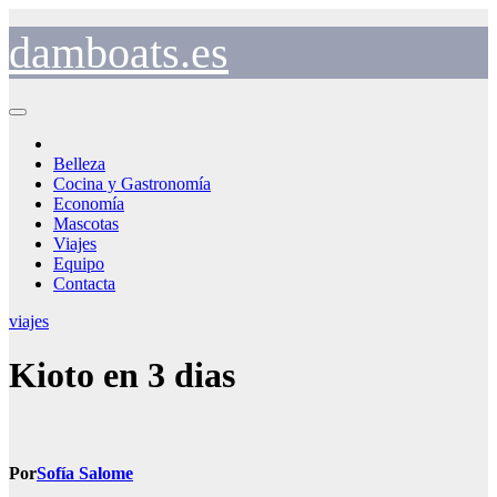
Saltar
al
damboats.es
contenido
Belleza
Cocina y Gastronomía
Economía
Mascotas
Viajes
Equipo
Contacta
viajes
Kioto en 3 dias
Por
Sofía Salome