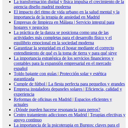
La transformación digital y física impulsa el crecimiento de la
agencia diseño madrid moderna
El impacto del ritmo de vida urbano en la salud mental y la
importancia de la terapia de ansiedad en Madrid
Empresas de limpieza en Málaga | Servicio integral para
hogares y negocios
La práctica de la danza se posiciona como una de las
actividades más completas para el desarrollo físico y el
equilibrio emocional en la sociedad moderna
Garantizar la seguridad en el hogar mediante el correcto
entendimiento de qué es la toma de tierra y para qué sirve
La importancia estratégica de los servicios financieros y
contables para la expansión empresarial en el mercado
español
Toldo bajante con guías | Protección solar y estética
garantizada
Cumple de fútbol | La fiesta perfecta para pequeños y grandes
Empresa instaladora depaneles solares | Eficiencia, calidad y
experiencia
Reformas de oficinas en Madrid | Espacios eficientes y
actuales
¿Dónde pueden hacerse resonancia para perros?
Centro tratamiento adicciones en Madrid | Terapias efectivas y
apoyo continuo
La importancia de la psicoterapia en Burgos: claves para el