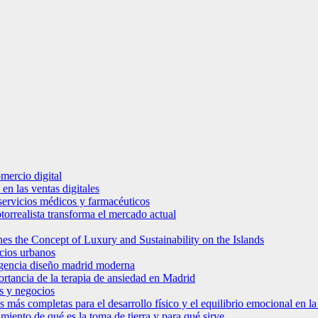
mercio digital
en las ventas digitales
e servicios médicos y farmacéuticos
torrealista transforma el mercado actual
es the Concept of Luxury and Sustainability on the Islands
icios urbanos
 agencia diseño madrid moderna
ortancia de la terapia de ansiedad en Madrid
s y negocios
s más completas para el desarrollo físico y el equilibrio emocional en 
miento de qué es la toma de tierra y para qué sirve