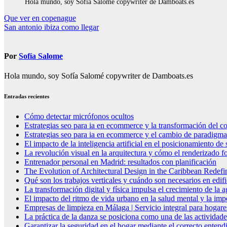
Hola mundo, soy Sofía Salomé copywriter de Damboats.es
Navegación
Que ver en copenague
San antonio ibiza como llegar
de
entradas
Por
Sofía Salome
Hola mundo, soy Sofía Salomé copywriter de Damboats.es
Entradas recientes
Cómo detectar micrófonos ocultos
Estrategias seo para ia en ecommerce y la transformación del co
Estrategias seo para ia en ecommerce y el cambio de paradigma 
El impacto de la inteligencia artificial en el posicionamiento d
La revolución visual en la arquitectura y cómo el renderizado fo
Entrenador personal en Madrid: resultados con planificación
The Evolution of Architectural Design in the Caribbean Redefin
Qué son los trabajos verticales y cuándo son necesarios en edif
La transformación digital y física impulsa el crecimiento de la
El impacto del ritmo de vida urbano en la salud mental y la imp
Empresas de limpieza en Málaga | Servicio integral para hogare
La práctica de la danza se posiciona como una de las actividade
Garantizar la seguridad en el hogar mediante el correcto entendi