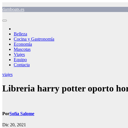
Saltar
damboats.es
al
contenido
Belleza
Cocina y Gastronomía
Economía
Mascotas
Viajes
Equipo
Contacta
viajes
Libreria harry potter oporto ho
Por
Sofía Salome
Dic 20, 2021