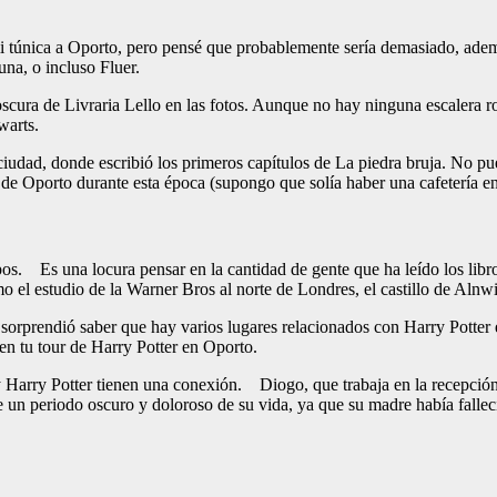
mi túnica a Oporto, pero pensé que probablemente sería demasiado, ade
na, o incluso Fluer.
scura de Livraria Lello en las fotos. Aunque no hay ninguna escalera ro
warts.
 ciudad, donde escribió los primeros capítulos de La piedra bruja. No 
de Oporto durante esta época (supongo que solía haber una cafetería en 
mpos. Es una locura pensar en la cantidad de gente que ha leído los libr
o el estudio de la Warner Bros al norte de Londres, el castillo de Aln
sorprendió saber que hay varios lugares relacionados con Harry Potter
en tu tour de Harry Potter en Oporto.
 y Harry Potter tienen una conexión. Diogo, que trabaja en la recepci
 un periodo oscuro y doloroso de su vida, ya que su madre había fallec