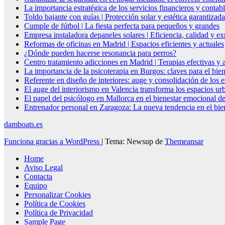
La importancia estratégica de los servicios financieros y conta
Toldo bajante con guías | Protección solar y estética garantizada
Cumple de fútbol | La fiesta perfecta para pequeños y grandes
Empresa instaladora depaneles solares | Eficiencia, calidad y ex
Reformas de oficinas en Madrid | Espacios eficientes y actuales
¿Dónde pueden hacerse resonancia para perros?
Centro tratamiento adicciones en Madrid | Terapias efectivas y
La importancia de la psicoterapia en Burgos: claves para el bie
Referente en diseño de interiores: auge y consolidación de los 
El auge del interiorismo en Valencia transforma los espacios ur
El papel del psicólogo en Mallorca en el bienestar emocional de
Entrenador personal en Zaragoza: La nueva tendencia en el biene
damboats.es
Funciona gracias a WordPress
|
Tema: Newsup de
Themeansar
Home
Aviso Legal
Contacta
Equipo
Personalizar Cookies
Política de Cookies
Política de Privacidad
Sample Page