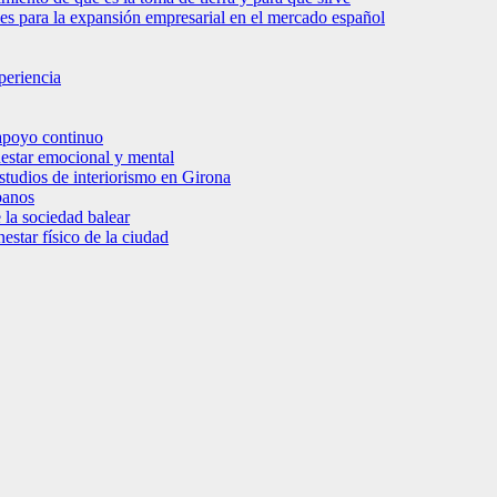
bles para la expansión empresarial en el mercado español
periencia
 apoyo continuo
nestar emocional y mental
estudios de interiorismo en Girona
banos
 la sociedad balear
star físico de la ciudad