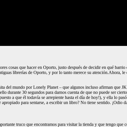
mejores cosas que hacer en Oporto, justo después de decidir en qué barrio
ntiguas librerías de Oporto, y por lo tanto merece su atención.Ahora, le
onita del mundo por Lonely Planet – que algunos incluso afirman que JK R
en ello durante 30 segundos para darnos cuenta de que no puede ser cie
puesto a que él todavía se arrepiente hasta el día de hoy!), y ella lo pa
apropiado para sentarse, a escribir un libro? No tiene sentido. ¡Odio dar
portante truco que encontramos para visitar la tienda y que tengo que co