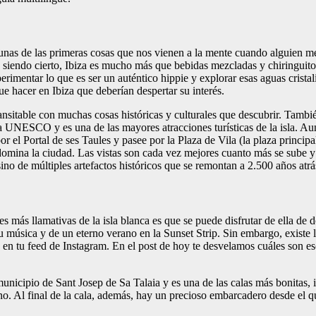
nas de las primeras cosas que nos vienen a la mente cuando alguien menc
 siendo cierto, Ibiza es mucho más que bebidas mezcladas y chiringuito
entar lo que es ser un auténtico hippie y explorar esas aguas cristal
e hacer en Ibiza que deberían despertar su interés.
sitable con muchas cosas históricas y culturales que descubrir. Tambié
NESCO y es una de las mayores atracciones turísticas de la isla. Aunque
r el Portal de ses Taules y pasee por la Plaza de Vila (la plaza principa
omina la ciudad. Las vistas son cada vez mejores cuanto más se sube y l
sino de múltiples artefactos históricos que se remontan a 2.500 años atrá
des más llamativas de la isla blanca es que se puede disfrutar de ella de 
su música y de un eterno verano en la Sunset Strip. Sin embargo, existe la
e en tu feed de Instagram. En el post de hoy te desvelamos cuáles son es
 municipio de Sant Josep de Sa Talaia y es una de las calas más bonitas,
mino. Al final de la cala, además, hay un precioso embarcadero desde el 