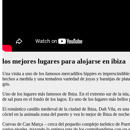
los mejores lugares para alojarse en ibiza
Una visita a uno de los famosos mercadillos hippies es imprescindible
hechos a medida y una tentadora variedad de joyas y baratijas de plata 
gris.
Uno de los lugares más famosos de Ibiza. En el extremo sur de la isla,
de sal pura en el fondo de los lagos. Es uno de los lugares más bellos 
El romántico castillo medieval de la ciudad de Ibiza, Dalt Vila, es una
cóctel en la animada zona del puerto y vea lo mejor de Ibiza de noche
Cuevas de Can Marça – cerca del pequeño complejo turístico de Puerto
varios niveles, trazando la antigua ruta de los contrabandistas con un 