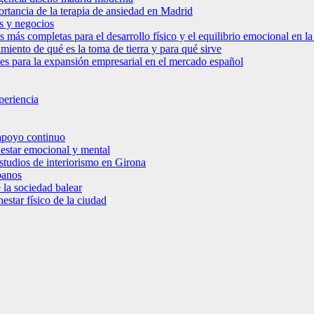
ortancia de la terapia de ansiedad en Madrid
s y negocios
s más completas para el desarrollo físico y el equilibrio emocional en 
miento de qué es la toma de tierra y para qué sirve
bles para la expansión empresarial en el mercado español
periencia
 apoyo continuo
nestar emocional y mental
estudios de interiorismo en Girona
banos
 la sociedad balear
star físico de la ciudad