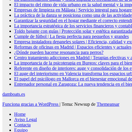
El impacto del ritmo de vida urbano en la salud mental y la imp
Empresas de limpieza en Málaga | Servicio integral para hogare
La práctica de la danza se posiciona como una de las actividade
Garantizar la seguridad en el hogar mediante el correcto entendi
La importancia estratégica de los servicios financieros y conta
Toldo bajante con guías | Protección solar y estética garantizada
Cumple de fútbol | La fiesta perfecta para pequeños y grandes
Empresa instaladora depaneles solares | Eficiencia, calidad y ex
Reformas de oficinas en Madrid | Espacios eficientes y actuales
¿Dónde pueden hacerse resonancia para perros?
Centro tratamiento adicciones en Madrid | Terapias efectivas y
La importancia de la psicoterapia en Burgos: claves para el bie
Referente en diseño de interiores: auge y consolidación de los 
El auge del interiorismo en Valencia transforma los espacios ur
El papel del psicólogo en Mallorca en el bienestar emocional de
Entrenador personal en Zaragoza: La nueva tendencia en el biene
damboats.es
Funciona gracias a WordPress
|
Tema: Newsup de
Themeansar
Home
Aviso Legal
Contacta
Equipo