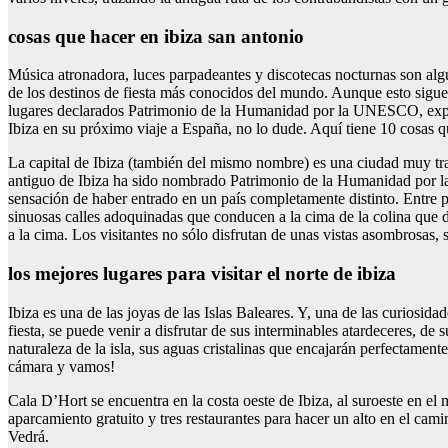
cosas que hacer en ibiza san antonio
Música atronadora, luces parpadeantes y discotecas nocturnas son algu
de los destinos de fiesta más conocidos del mundo. Aunque esto sigue
lugares declarados Patrimonio de la Humanidad por la UNESCO, experim
Ibiza en su próximo viaje a España, no lo dude. Aquí tiene 10 cosas qu
La capital de Ibiza (también del mismo nombre) es una ciudad muy tran
antiguo de Ibiza ha sido nombrado Patrimonio de la Humanidad por la U
sensación de haber entrado en un país completamente distinto. Entre po
sinuosas calles adoquinadas que conducen a la cima de la colina que d
a la cima. Los visitantes no sólo disfrutan de unas vistas asombrosas, 
los mejores lugares para visitar el norte de ibiza
Ibiza es una de las joyas de las Islas Baleares. Y, una de las curiosida
fiesta, se puede venir a disfrutar de sus interminables atardeceres, de 
naturaleza de la isla, sus aguas cristalinas que encajarán perfectament
cámara y vamos!
Cala D’Hort se encuentra en la costa oeste de Ibiza, al suroeste en el
aparcamiento gratuito y tres restaurantes para hacer un alto en el ca
Vedrá.