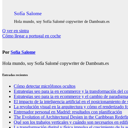
Sofía Salome
Hola mundo, soy Sofía Salomé copywriter de Damboats.es
Navegación
Q ver en sintra
Cómo llegar a portugal en coche
de
entradas
Por
Sofía Salome
Hola mundo, soy Sofía Salomé copywriter de Damboats.es
Entradas recientes
Cómo detectar micrófonos ocultos
Estrategias seo para ia en ecommerce y la transformación del co
Estrategias seo para ia en ecommerce y el cambio de paradigma 
El impacto de la inteligencia artificial en el posicionamiento d
La revolución visual en la arquitectura y cómo el renderizado fo
Entrenador personal en Madrid: resultados con planificación
The Evolution of Architectural Design in the Caribbean Redefin
Qué son los trabajos verticales y cuándo son necesarios en edif
La transformación digital y física impulsa el crecimiento de la