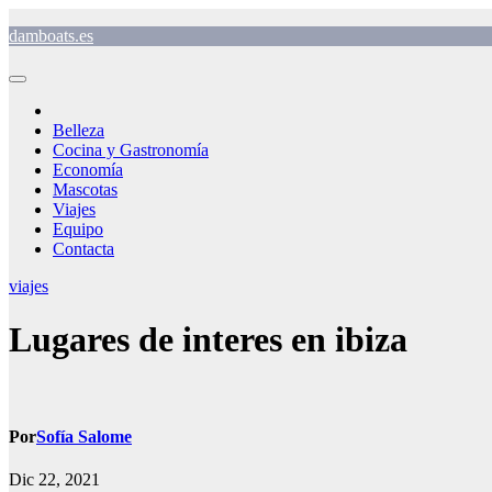
Saltar
damboats.es
al
contenido
Belleza
Cocina y Gastronomía
Economía
Mascotas
Viajes
Equipo
Contacta
viajes
Lugares de interes en ibiza
Por
Sofía Salome
Dic 22, 2021