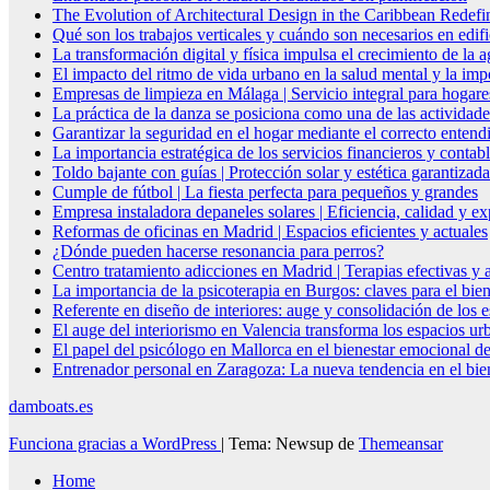
The Evolution of Architectural Design in the Caribbean Redefin
Qué son los trabajos verticales y cuándo son necesarios en edif
La transformación digital y física impulsa el crecimiento de la
El impacto del ritmo de vida urbano en la salud mental y la imp
Empresas de limpieza en Málaga | Servicio integral para hogare
La práctica de la danza se posiciona como una de las actividade
Garantizar la seguridad en el hogar mediante el correcto entendi
La importancia estratégica de los servicios financieros y conta
Toldo bajante con guías | Protección solar y estética garantizada
Cumple de fútbol | La fiesta perfecta para pequeños y grandes
Empresa instaladora depaneles solares | Eficiencia, calidad y ex
Reformas de oficinas en Madrid | Espacios eficientes y actuales
¿Dónde pueden hacerse resonancia para perros?
Centro tratamiento adicciones en Madrid | Terapias efectivas y
La importancia de la psicoterapia en Burgos: claves para el bie
Referente en diseño de interiores: auge y consolidación de los 
El auge del interiorismo en Valencia transforma los espacios ur
El papel del psicólogo en Mallorca en el bienestar emocional de
Entrenador personal en Zaragoza: La nueva tendencia en el biene
damboats.es
Funciona gracias a WordPress
|
Tema: Newsup de
Themeansar
Home