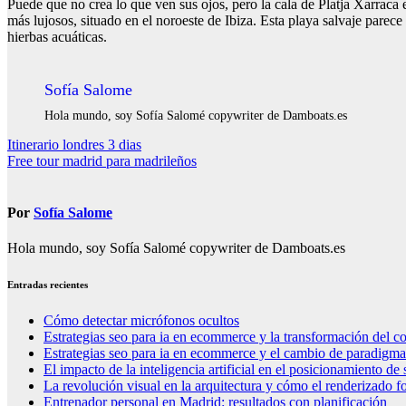
Puede que no crea lo que ven sus ojos, pero la cala de Platja Xarraca 
más lujosos, situado en el noroeste de Ibiza. Esta playa salvaje parece
hierbas acuáticas.
Sofía Salome
Hola mundo, soy Sofía Salomé copywriter de Damboats.es
Navegación
Itinerario londres 3 dias
Free tour madrid para madrileños
de
entradas
Por
Sofía Salome
Hola mundo, soy Sofía Salomé copywriter de Damboats.es
Entradas recientes
Cómo detectar micrófonos ocultos
Estrategias seo para ia en ecommerce y la transformación del co
Estrategias seo para ia en ecommerce y el cambio de paradigma 
El impacto de la inteligencia artificial en el posicionamiento d
La revolución visual en la arquitectura y cómo el renderizado fo
Entrenador personal en Madrid: resultados con planificación