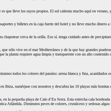
es que lleve los suyos propios. El sol calienta mucho aquí en verano, y
pasaportes y billetes en la caja fuerte del hotel y no lleve mucho dinero 
a chapotear cerca de la orilla. Eso sí, tenga cuidado antes de precipitar
, que sólo vive en el mar Mediterráneo y de la que hay grandes praderas
que la planta requiere agua limpia y transparente con un alto contenido 
ramos todos los colores del paraíso: arena blanca y fina, acantilados oc
 en Ibiza, sumérjase con nosotros y descubra las 10 playas más bonitas de
la, en la pequeña playa de Calo d’En Serra. Esta estrecha cala bordeada
tica Atlántida. Diminutos peces de colores, crustáceos y sedosas algas: 