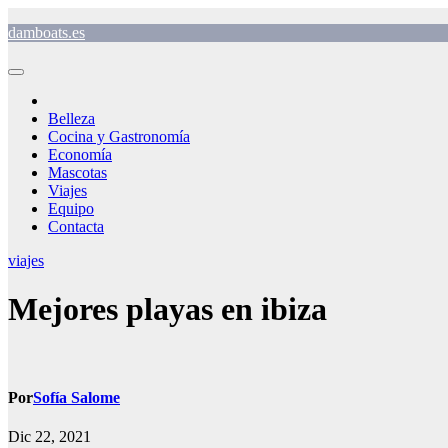
Saltar
damboats.es
al
contenido
Belleza
Cocina y Gastronomía
Economía
Mascotas
Viajes
Equipo
Contacta
viajes
Mejores playas en ibiza
Por
Sofía Salome
Dic 22, 2021