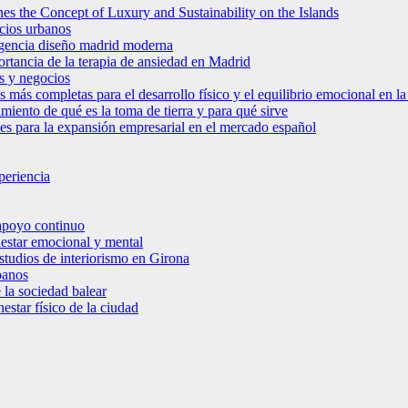
es the Concept of Luxury and Sustainability on the Islands
icios urbanos
 agencia diseño madrid moderna
ortancia de la terapia de ansiedad en Madrid
s y negocios
s más completas para el desarrollo físico y el equilibrio emocional en 
miento de qué es la toma de tierra y para qué sirve
bles para la expansión empresarial en el mercado español
periencia
 apoyo continuo
nestar emocional y mental
estudios de interiorismo en Girona
banos
 la sociedad balear
star físico de la ciudad