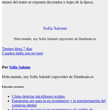
museo del teatro se exponen decorados y trajes de la época.
Sofía Salome
Hola mundo, soy Sofía Salomé copywriter de Damboats.es
Navegación
Tiempo ibiza 7 dias
Cuantos baths son un euro
de
entradas
Por
Sofía Salome
Hola mundo, soy Sofía Salomé copywriter de Damboats.es
Entradas recientes
Cómo detectar micrófonos ocultos
Estrategias seo para ia en ecommerce y la transformación del
comercio digital
Estrategias seo para ia en ecommerce y el cambio de