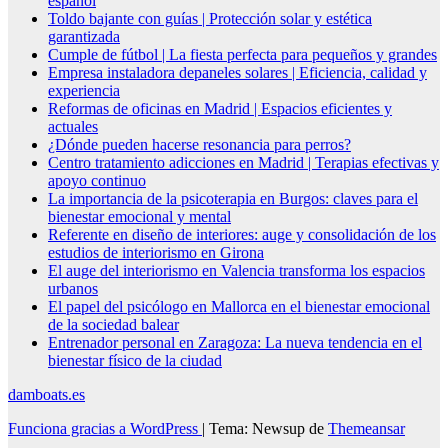
español
Toldo bajante con guías | Protección solar y estética
garantizada
Cumple de fútbol | La fiesta perfecta para pequeños y grandes
Empresa instaladora depaneles solares | Eficiencia, calidad y
experiencia
Reformas de oficinas en Madrid | Espacios eficientes y
actuales
¿Dónde pueden hacerse resonancia para perros?
Centro tratamiento adicciones en Madrid | Terapias efectivas y
apoyo continuo
La importancia de la psicoterapia en Burgos: claves para el
bienestar emocional y mental
Referente en diseño de interiores: auge y consolidación de los
estudios de interiorismo en Girona
El auge del interiorismo en Valencia transforma los espacios
urbanos
El papel del psicólogo en Mallorca en el bienestar emocional
de la sociedad balear
Entrenador personal en Zaragoza: La nueva tendencia en el
bienestar físico de la ciudad
damboats.es
Funciona gracias a WordPress
|
Tema: Newsup de
Themeansar