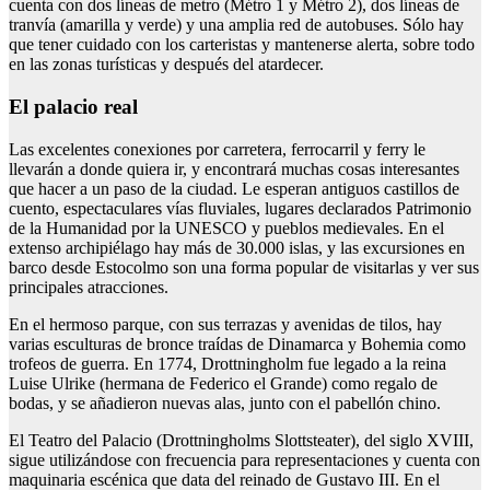
cuenta con dos líneas de metro (Métro 1 y Métro 2), dos líneas de
tranvía (amarilla y verde) y una amplia red de autobuses. Sólo hay
que tener cuidado con los carteristas y mantenerse alerta, sobre todo
en las zonas turísticas y después del atardecer.
El palacio real
Las excelentes conexiones por carretera, ferrocarril y ferry le
llevarán a donde quiera ir, y encontrará muchas cosas interesantes
que hacer a un paso de la ciudad. Le esperan antiguos castillos de
cuento, espectaculares vías fluviales, lugares declarados Patrimonio
de la Humanidad por la UNESCO y pueblos medievales. En el
extenso archipiélago hay más de 30.000 islas, y las excursiones en
barco desde Estocolmo son una forma popular de visitarlas y ver sus
principales atracciones.
En el hermoso parque, con sus terrazas y avenidas de tilos, hay
varias esculturas de bronce traídas de Dinamarca y Bohemia como
trofeos de guerra. En 1774, Drottningholm fue legado a la reina
Luise Ulrike (hermana de Federico el Grande) como regalo de
bodas, y se añadieron nuevas alas, junto con el pabellón chino.
El Teatro del Palacio (Drottningholms Slottsteater), del siglo XVIII,
sigue utilizándose con frecuencia para representaciones y cuenta con
maquinaria escénica que data del reinado de Gustavo III. En el