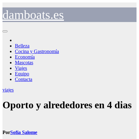
Saltar
al
damboats.es
contenido
Belleza
Cocina y Gastronomía
Economía
Mascotas
Viajes
Equipo
Contacta
viajes
Oporto y alrededores en 4 dias
Por
Sofía Salome