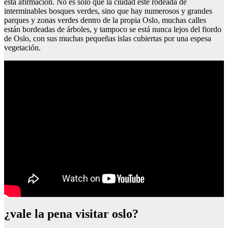
esta afirmación. No es sólo que la ciudad esté rodeada de
interminables bosques verdes, sino que hay numerosos y grandes
parques y zonas verdes dentro de la propia Oslo, muchas calles
están bordeadas de árboles, y tampoco se está nunca lejos del fiordo
de Oslo, con sus muchas pequeñas islas cubiertas por una espesa
vegetación.
¿vale la pena visitar oslo?