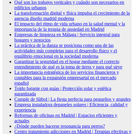
Qué son los trabajos verticales y cuándo son necesarios en
edificios urbanos
La transformación digital y física impulsa el crecimiento de la
agencia diseño madrid moderna
El impacto del ritmo de vida urbano en la salud mental y la
importancia de la terapia de ansiedad en Madrid
Empresas de limpieza en Málaga | Servicio integral para
hogares y negocios
La práctica de la danza se posiciona como una de las
actividades más completas para el desarrollo físico y el
equilibrio emocional en la sociedad moderna
Garantizar la seguridad en el hogar mediante el correcto
entendimiento de qué es la toma de tierra y para qué sirve
La importancia estratégica de los servicios financieros y
contables para la expansión empresarial en el mercado
español
Toldo bajante con guías | Protección solar y estética
garantizada
Cumple de fútbol | La fiesta perfecta para pequeños y grandes
Empresa instaladora depaneles solares | Eficiencia, calidad y
experiencia
Reformas de oficinas en Madrid | Espacios eficientes y
actuales
¿Dónde pueden hacerse resonancia para perros?
Centro tratamiento adicciones en Madrid | Terapias efectivas y