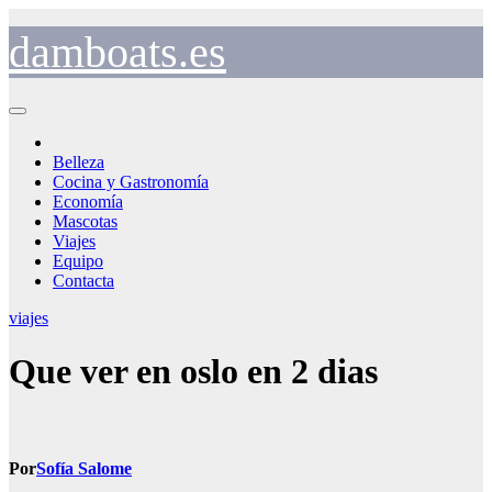
Saltar
al
damboats.es
contenido
Belleza
Cocina y Gastronomía
Economía
Mascotas
Viajes
Equipo
Contacta
viajes
Que ver en oslo en 2 dias
Por
Sofía Salome