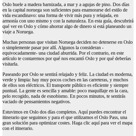
Oslo huele a madera barnizada, a mar y a agujas de pino. Dos días
en la capital noruega son suficientes para enamorarse del estilo de
vida escandinavo: una forma de vivir más pura y relajada, en
armonía con uno mismo y con la naturaleza. En esta guía, descubrirá
qué ver en Oslo y cómo ahorrar algo de dinero si está planeando un
viaje a Noruega.
Muchas personas que visitan Noruega deciden no detenerse en Oslo
o simplemente pasar por allí. Algunos la consideran -
equivocadamente- una ciudad aburrida. Por el contrario, en este
artículo te contaremos por qué nos encantó Oslo y por qué deberías
visitarla.
Paseando por Oslo se sentirá relajado y feliz. La ciudad es moderna,
verde y limpia: hay muy pocos coches en las carreteras, y muchos
de ellos son eléctricos. El transporte público es eficiente y siempre
puntual. La gente es sencilla y amable: poco maquillaje en la cara,
pelo recogido, nada de esnobismo. En pocos minutos, te sentirás
vaciado de pensamientos negativos.
Estuvimos en Oslo dos días completos. Aquí puedes encontrar el
itinerario que seguimos y para el que utilizamos el Oslo Pass, una
gran solución para optimizar costes. Haga clic aquí para ver el mapa
con el itinerario.