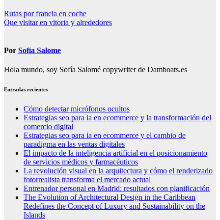
Navegación
Rutas por francia en coche
Que visitar en vitoria y alrededores
de
entradas
Por
Sofía Salome
Hola mundo, soy Sofía Salomé copywriter de Damboats.es
Entradas recientes
Cómo detectar micrófonos ocultos
Estrategias seo para ia en ecommerce y la transformación del
comercio digital
Estrategias seo para ia en ecommerce y el cambio de
paradigma en las ventas digitales
El impacto de la inteligencia artificial en el posicionamiento
de servicios médicos y farmacéuticos
La revolución visual en la arquitectura y cómo el renderizado
fotorrealista transforma el mercado actual
Entrenador personal en Madrid: resultados con planificación
The Evolution of Architectural Design in the Caribbean
Redefines the Concept of Luxury and Sustainability on the
Islands