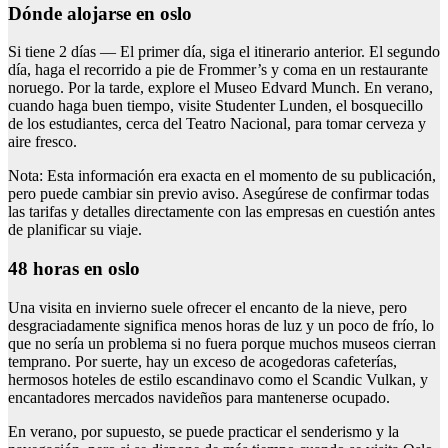
Dónde alojarse en oslo
Si tiene 2 días — El primer día, siga el itinerario anterior. El segundo
día, haga el recorrido a pie de Frommer’s y coma en un restaurante
noruego. Por la tarde, explore el Museo Edvard Munch. En verano,
cuando haga buen tiempo, visite Studenter Lunden, el bosquecillo
de los estudiantes, cerca del Teatro Nacional, para tomar cerveza y
aire fresco.
Nota: Esta información era exacta en el momento de su publicación,
pero puede cambiar sin previo aviso. Asegúrese de confirmar todas
las tarifas y detalles directamente con las empresas en cuestión antes
de planificar su viaje.
48 horas en oslo
Una visita en invierno suele ofrecer el encanto de la nieve, pero
desgraciadamente significa menos horas de luz y un poco de frío, lo
que no sería un problema si no fuera porque muchos museos cierran
temprano. Por suerte, hay un exceso de acogedoras cafeterías,
hermosos hoteles de estilo escandinavo como el Scandic Vulkan, y
encantadores mercados navideños para mantenerse ocupado.
En verano, por supuesto, se puede practicar el senderismo y la