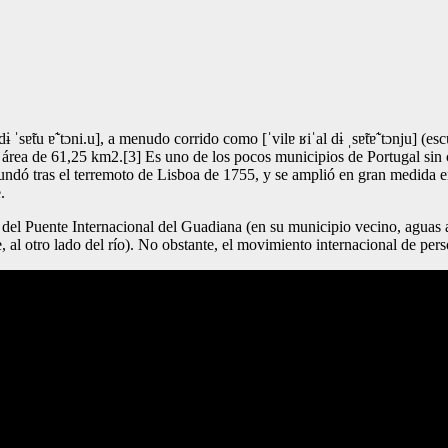
ˈsɐ̃tu ɐ̃ˈtɔni.u], a menudo corrido como [ˈvilɐ ʁiˈal dɨ ˌsɐ̃tɐ̃ˈtɔnju] (e
área de 61,25 km2.[3] Es uno de los pocos municipios de Portugal sin co
fundó tras el terremoto de Lisboa de 1755, y se amplió en gran medida e
.
 del Puente Internacional del Guadiana (en su municipio vecino, aguas a
 al otro lado del río). No obstante, el movimiento internacional de per