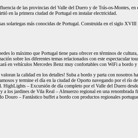
confluencia de las provincias del Valle del Duero y de Trás-os-Montes, e
tió en la primera ciudad de Portugal en instalar electricidad.
sas solariegas más conocidas de Portugal. Construida en el siglo XVIII y
des lo máximo que Portugal tiene para ofrecer en términos de cultura, h
ción sobre los diferentes temas relacionados con este espectacular tour.
ealizará en vehículos Mercedes Benz muy confortables con WiFi a bordo 
an la calidad en los detalles! Suba a bordo y parta con nosotros haci
amosos y termine el día en la ciudad de Oporto navegando por el río de
 HighLights – Excursión de día completo por el Valle del Duero desde
 y a los jardines de Vila Real – Almuerzo regional en una renombrada 
do Douro – Fantástico buffet a bordo con productos regionales portugu