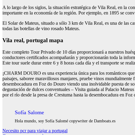
A lo largo de los siglos, la situación estratégica de Vila Real, en la 
importante en la economía de la región. Por ejemplo, en 1895 se convir
El Solar de Mateus, situado a sólo 3 km de Vila Real, es una de las ca
todas las botellas de vino rosado Mateus.
Vila real, portugal mapa
Este completo Tour Privado de 10 días proporcionará a nuestros huéspe
conductores certificados acompañarán y proporcionarán toda la informa
Este tour suele durar entre 6 y 8 horas cada día y el transporte se r
¡CHARM DOURO es una experiencia única para los románticos que valor
paisajes, saboree maravillosos manjares, pruebe vinos mundialmente f
desembocadura en Foz do Douro viendo una inolvidable puesta de sol.
degustación de dulces conventuales – Visita guiada al Palacio Mateus
por el río desde la presa de Crestuma hasta la desembocadura en Foz 
Sofía Salome
Hola mundo, soy Sofía Salomé copywriter de Damboats.es
Navegación
Necesito pcr para viajar a portugal