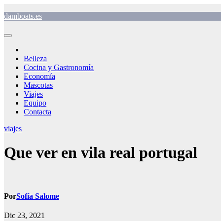
Saltar
damboats.es
al
contenido
Belleza
Cocina y Gastronomía
Economía
Mascotas
Viajes
Equipo
Contacta
viajes
Que ver en vila real portugal
Por
Sofía Salome
Dic 23, 2021