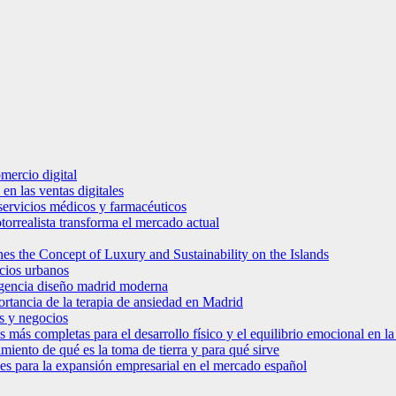
mercio digital
en las ventas digitales
e servicios médicos y farmacéuticos
torrealista transforma el mercado actual
es the Concept of Luxury and Sustainability on the Islands
icios urbanos
 agencia diseño madrid moderna
ortancia de la terapia de ansiedad en Madrid
s y negocios
s más completas para el desarrollo físico y el equilibrio emocional en 
miento de qué es la toma de tierra y para qué sirve
bles para la expansión empresarial en el mercado español