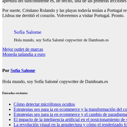
apertura del subcontinente es, de hecho, una de las primeras leccione
Por suerte, Cristiano Rolando y las playas todavía tenían a Portugal
Lisboa me derritió el corazón. Volveremos a visitar Portugal. Pronto.
Sofía Salome
Hola mundo, soy Sofía Salomé copywriter de Damboats.es
Navegación
Mejor outlet de marcas
Moneda tailandia a euro
de
entradas
Por
Sofía Salome
Hola mundo, soy Sofía Salomé copywriter de Damboats.es
Entradas recientes
Cómo detectar micrófonos ocultos
Estrategias seo para ia en ecommerce y la transformación del co
Estrategias seo para ia en ecommerce y el cambio de paradigma 
El impacto de la inteligencia artificial en el posicionamiento d
La revolución visual en la arquitectura y cómo el renderizado fo