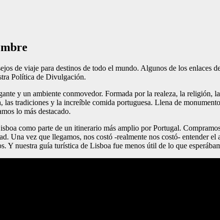
iembre
os de viaje para destinos de todo el mundo. Algunos de los enlaces de es
ra Política de Divulgación.
rigante y un ambiente conmovedor. Formada por la realeza, la religión,
ra, las tradiciones y la increíble comida portuguesa. Llena de monumento
tamos lo más destacado.
 Lisboa como parte de un itinerario más amplio por Portugal. Compramos
udad. Una vez que llegamos, nos costó -realmente nos costó- entender e
. Y nuestra guía turística de Lisboa fue menos útil de lo que esperába