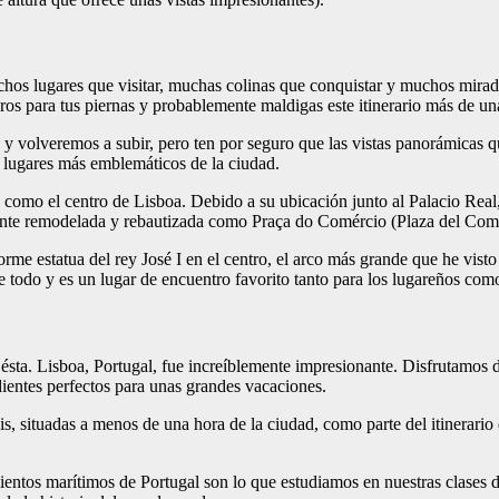
os lugares que visitar, muchas colinas que conquistar y muchos mirado
os para tus piernas y probablemente maldigas este itinerario más de un
 y volveremos a subir, pero ten por seguro que las vistas panorámicas
 lugares más emblemáticos de la ciudad.
te como el centro de Lisboa. Debido a su ubicación junto al Palacio Real
amente remodelada y rebautizada como Praça do Comércio (Plaza del Com
me estatua del rey José I en el centro, el arco más grande que he visto 
e todo y es un lugar de encuentro favorito tanto para los lugareños como 
r ésta. Lisboa, Portugal, fue increíblemente impresionante. Disfrutamos
redientes perfectos para unas grandes vacaciones.
 situadas a menos de una hora de la ciudad, como parte del itinerario 
mientos marítimos de Portugal son lo que estudiamos en nuestras clases 