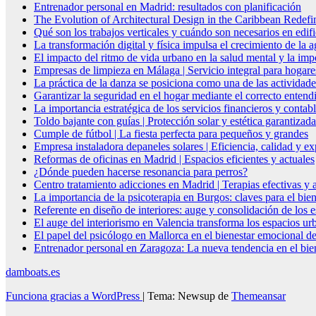
Entrenador personal en Madrid: resultados con planificación
The Evolution of Architectural Design in the Caribbean Redefin
Qué son los trabajos verticales y cuándo son necesarios en edif
La transformación digital y física impulsa el crecimiento de la
El impacto del ritmo de vida urbano en la salud mental y la imp
Empresas de limpieza en Málaga | Servicio integral para hogare
La práctica de la danza se posiciona como una de las actividade
Garantizar la seguridad en el hogar mediante el correcto entendi
La importancia estratégica de los servicios financieros y conta
Toldo bajante con guías | Protección solar y estética garantizada
Cumple de fútbol | La fiesta perfecta para pequeños y grandes
Empresa instaladora depaneles solares | Eficiencia, calidad y ex
Reformas de oficinas en Madrid | Espacios eficientes y actuales
¿Dónde pueden hacerse resonancia para perros?
Centro tratamiento adicciones en Madrid | Terapias efectivas y
La importancia de la psicoterapia en Burgos: claves para el bie
Referente en diseño de interiores: auge y consolidación de los 
El auge del interiorismo en Valencia transforma los espacios ur
El papel del psicólogo en Mallorca en el bienestar emocional de
Entrenador personal en Zaragoza: La nueva tendencia en el biene
damboats.es
Funciona gracias a WordPress
|
Tema: Newsup de
Themeansar