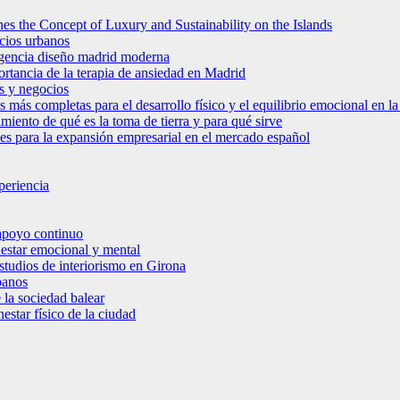
es the Concept of Luxury and Sustainability on the Islands
icios urbanos
 agencia diseño madrid moderna
ortancia de la terapia de ansiedad en Madrid
s y negocios
s más completas para el desarrollo físico y el equilibrio emocional en 
miento de qué es la toma de tierra y para qué sirve
bles para la expansión empresarial en el mercado español
periencia
 apoyo continuo
nestar emocional y mental
estudios de interiorismo en Girona
banos
 la sociedad balear
star físico de la ciudad