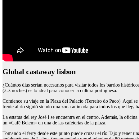
Global castaway lisbon
¿Cuántos días serían necesarios para visitar todos los barrios histór
(2-3 noches) es lo ideal para conocer la cultura portuguesa.
Comience su viaje en la Plaza del Palacio (Terreiro do Paco). Aquí se e
frente al río siguió siendo una zona animada para todos los que llegab
La estatua del rey José I se encuentra en el centro. Además, la oficina
un «Café Belem» en una de las cafeterías de la plaza.
Tomando el ferry desde este punto puede cruzar el río Tajo y tener una
emblemáticos de Lisboa (recomendado por el mirador de 80 metros de a