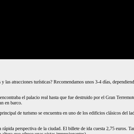
icos y las atracciones turísticas? Recomendamos unos 3-4 días, dependi
ncontraba el palacio real hasta que fue destruido por el Gran Terremoto.
an en barco.
 principal de turismo se encuentra en uno de los edificios clásicos del l
 rápida perspectiva de la ciudad. El billete de ida cuesta 2,75 euros. T
ltura que ofrece unas vistas impresionantes).