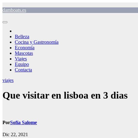
Saltar
damboats.es
al
contenido
Belleza
Cocina y Gastronomía
Economía
Mascotas
Viajes
Equipo
Contacta
viajes
Que visitar en lisboa en 3 dias
Por
Sofía Salome
Dic 22, 2021