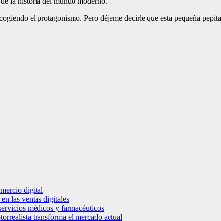
s de la historia del mundo moderno.
 recogiendo el protagonismo. Pero déjeme decirle que esta pequeña pepi
mercio digital
en las ventas digitales
e servicios médicos y farmacéuticos
torrealista transforma el mercado actual