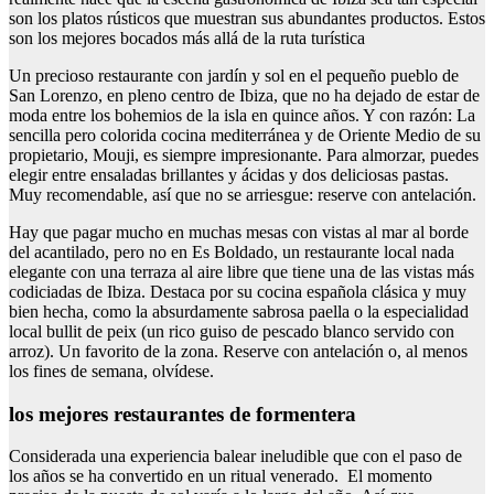
son los platos rústicos que muestran sus abundantes productos. Estos
son los mejores bocados más allá de la ruta turística
Un precioso restaurante con jardín y sol en el pequeño pueblo de
San Lorenzo, en pleno centro de Ibiza, que no ha dejado de estar de
moda entre los bohemios de la isla en quince años. Y con razón: La
sencilla pero colorida cocina mediterránea y de Oriente Medio de su
propietario, Mouji, es siempre impresionante. Para almorzar, puedes
elegir entre ensaladas brillantes y ácidas y dos deliciosas pastas.
Muy recomendable, así que no se arriesgue: reserve con antelación.
Hay que pagar mucho en muchas mesas con vistas al mar al borde
del acantilado, pero no en Es Boldado, un restaurante local nada
elegante con una terraza al aire libre que tiene una de las vistas más
codiciadas de Ibiza. Destaca por su cocina española clásica y muy
bien hecha, como la absurdamente sabrosa paella o la especialidad
local bullit de peix (un rico guiso de pescado blanco servido con
arroz). Un favorito de la zona. Reserve con antelación o, al menos
los fines de semana, olvídese.
los mejores restaurantes de formentera
Considerada una experiencia balear ineludible que con el paso de
los años se ha convertido en un ritual venerado. El momento