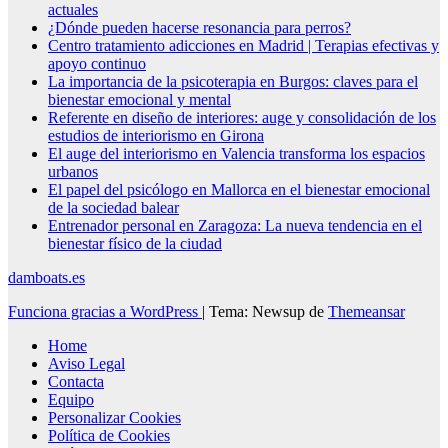
actuales
¿Dónde pueden hacerse resonancia para perros?
Centro tratamiento adicciones en Madrid | Terapias efectivas y
apoyo continuo
La importancia de la psicoterapia en Burgos: claves para el
bienestar emocional y mental
Referente en diseño de interiores: auge y consolidación de los
estudios de interiorismo en Girona
El auge del interiorismo en Valencia transforma los espacios
urbanos
El papel del psicólogo en Mallorca en el bienestar emocional
de la sociedad balear
Entrenador personal en Zaragoza: La nueva tendencia en el
bienestar físico de la ciudad
damboats.es
Funciona gracias a WordPress
|
Tema: Newsup de
Themeansar
Home
Aviso Legal
Contacta
Equipo
Personalizar Cookies
Política de Cookies