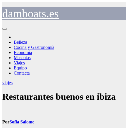
Saltar
al
damboats.es
contenido
Belleza
Cocina y Gastronomía
Economía
Mascotas
Viajes
Equipo
Contacta
viajes
Restaurantes buenos en ibiza
Por
Sofía Salome