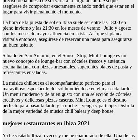
preciso de la puesta de sol varía a lo largo del año. Así que
asegúrese de comprobar exactamente cuándo tendrá que estar en el
lugar para vivir plenamente el momento.
La hora de la puesta de sol en Ibiza suele ser entre las 18:00 en
pleno invierno y las 21:30 en los meses de verano. Julio y agosto
son los meses de mayor afluencia en la isla. Así que si planea
visitarla entonces, asegúrese de reservar una mesa para asegurarse
un buen asiento.
Situado en San Antonio, en el Sunset Strip, Mint Lounge es un
nuevo concepto de lounge-bar con cócteles frescos y auténtica
cocina italiana con pizzas artesanales, sugerentes platos de pasta y
refrescantes ensaladas.
La música chillout es el acompañamiento perfecto para el
maravilloso espectáculo del sol hundiéndose en el mar cada tarde.
Un menú moderno y de buen gusto con una selección de cócteles
creativos y deliciosas pizzas caseras. Mint Lounge es el destino
perfecto para pasar la tarde y la noche – venga y participe. Disfruta
de la mejor variedad de música chill balear y deep house.
mejores restaurantes en ibiza 2021
Ya he visitado Ibiza 5 veces y me he enamorado de ella. Una de las