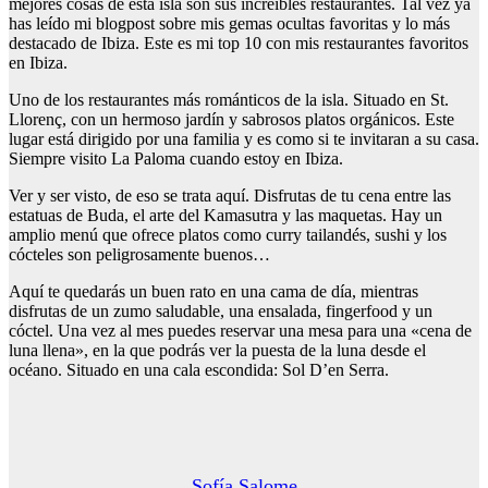
mejores cosas de esta isla son sus increíbles restaurantes. Tal vez ya
has leído mi blogpost sobre mis gemas ocultas favoritas y lo más
destacado de Ibiza. Este es mi top 10 con mis restaurantes favoritos
en Ibiza.
Uno de los restaurantes más románticos de la isla. Situado en St.
Llorenç, con un hermoso jardín y sabrosos platos orgánicos. Este
lugar está dirigido por una familia y es como si te invitaran a su casa.
Siempre visito La Paloma cuando estoy en Ibiza.
Ver y ser visto, de eso se trata aquí. Disfrutas de tu cena entre las
estatuas de Buda, el arte del Kamasutra y las maquetas. Hay un
amplio menú que ofrece platos como curry tailandés, sushi y los
cócteles son peligrosamente buenos…
Aquí te quedarás un buen rato en una cama de día, mientras
disfrutas de un zumo saludable, una ensalada, fingerfood y un
cóctel. Una vez al mes puedes reservar una mesa para una «cena de
luna llena», en la que podrás ver la puesta de la luna desde el
océano. Situado en una cala escondida: Sol D’en Serra.
Sofía Salome