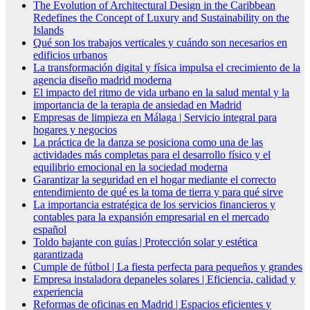
The Evolution of Architectural Design in the Caribbean
Redefines the Concept of Luxury and Sustainability on the
Islands
Qué son los trabajos verticales y cuándo son necesarios en
edificios urbanos
La transformación digital y física impulsa el crecimiento de la
agencia diseño madrid moderna
El impacto del ritmo de vida urbano en la salud mental y la
importancia de la terapia de ansiedad en Madrid
Empresas de limpieza en Málaga | Servicio integral para
hogares y negocios
La práctica de la danza se posiciona como una de las
actividades más completas para el desarrollo físico y el
equilibrio emocional en la sociedad moderna
Garantizar la seguridad en el hogar mediante el correcto
entendimiento de qué es la toma de tierra y para qué sirve
La importancia estratégica de los servicios financieros y
contables para la expansión empresarial en el mercado
español
Toldo bajante con guías | Protección solar y estética
garantizada
Cumple de fútbol | La fiesta perfecta para pequeños y grandes
Empresa instaladora depaneles solares | Eficiencia, calidad y
experiencia
Reformas de oficinas en Madrid | Espacios eficientes y