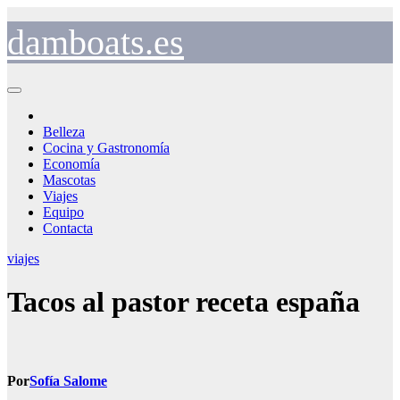
Saltar
al
damboats.es
contenido
Belleza
Cocina y Gastronomía
Economía
Mascotas
Viajes
Equipo
Contacta
viajes
Tacos al pastor receta españa
Por
Sofía Salome