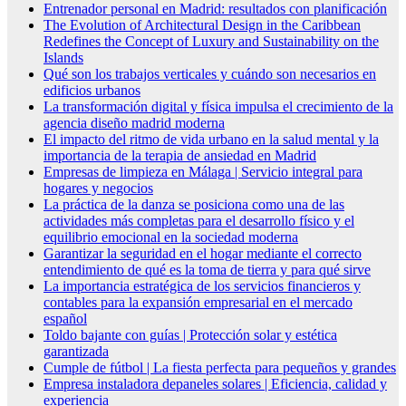
Entrenador personal en Madrid: resultados con planificación
The Evolution of Architectural Design in the Caribbean
Redefines the Concept of Luxury and Sustainability on the
Islands
Qué son los trabajos verticales y cuándo son necesarios en
edificios urbanos
La transformación digital y física impulsa el crecimiento de la
agencia diseño madrid moderna
El impacto del ritmo de vida urbano en la salud mental y la
importancia de la terapia de ansiedad en Madrid
Empresas de limpieza en Málaga | Servicio integral para
hogares y negocios
La práctica de la danza se posiciona como una de las
actividades más completas para el desarrollo físico y el
equilibrio emocional en la sociedad moderna
Garantizar la seguridad en el hogar mediante el correcto
entendimiento de qué es la toma de tierra y para qué sirve
La importancia estratégica de los servicios financieros y
contables para la expansión empresarial en el mercado
español
Toldo bajante con guías | Protección solar y estética
garantizada
Cumple de fútbol | La fiesta perfecta para pequeños y grandes
Empresa instaladora depaneles solares | Eficiencia, calidad y
experiencia