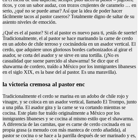
ricos, y con un sabor audaz, con trozos crujientes de caramelo … en
serio, ¿qué no se puede amar? Así que la idea de poder hacer
fácilmente tacos al pastor caseros? Totalmente digno de saltar de su
asiento niveles de emoción.
¿Qué es el al pastor? Si el al pastor es nuevo para ti, ¡estás de suerte!
Tradicionalmente, el al pastor se hace marinando la carne de cerdo
en un adobo de chile terroso y cocinándola en un asador vertical. El
cerdo, que adquiere unos gloriosos bordes carbonizados al girar el
asador, se corta del asador y se sirve en una tortilla. (¡No es
casualidad que suene parecido al shawarma! Se dice que el
shawarma de cordero, traído a México por los inmigrantes libaneses
en el siglo XIX, es la base del al pastor. Es una maravilla).
la victoria cremosa al pastor enc
Tradicionalmente el cerdo se marina en un adobo de chile rojo y
vinagre, y se coloca en un asador vertical, llamado El Trompo, junto
a una piña. El asador gira y la carne se va cortando mientras se
cocina. Este plato fue traído originalmente a México por los
inmigrantes libaneses y se cocina al mismo estilo que el shawarma.
A diferencia de las carnitas, que es carne de cerdo cocinada en su
propia grasa (a menudo con más manteca de cerdo añadida), al
pastor se cocina o se hace a la parrilla después de ser marinado y es,