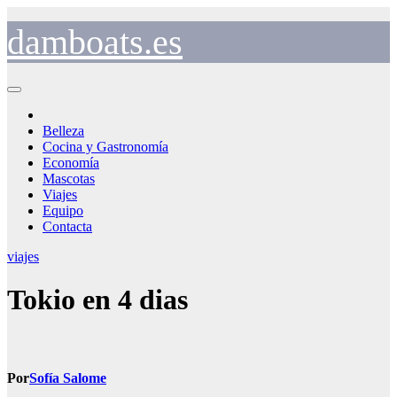
Saltar
al
damboats.es
contenido
Belleza
Cocina y Gastronomía
Economía
Mascotas
Viajes
Equipo
Contacta
viajes
Tokio en 4 dias
Por
Sofía Salome