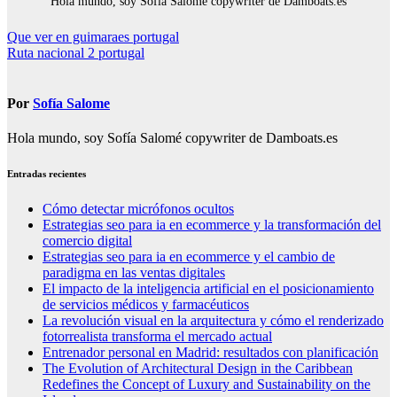
Hola mundo, soy Sofía Salomé copywriter de Damboats.es
Navegación
Que ver en guimaraes portugal
Ruta nacional 2 portugal
de
entradas
Por
Sofía Salome
Hola mundo, soy Sofía Salomé copywriter de Damboats.es
Entradas recientes
Cómo detectar micrófonos ocultos
Estrategias seo para ia en ecommerce y la transformación del
comercio digital
Estrategias seo para ia en ecommerce y el cambio de
paradigma en las ventas digitales
El impacto de la inteligencia artificial en el posicionamiento
de servicios médicos y farmacéuticos
La revolución visual en la arquitectura y cómo el renderizado
fotorrealista transforma el mercado actual
Entrenador personal en Madrid: resultados con planificación
The Evolution of Architectural Design in the Caribbean
Redefines the Concept of Luxury and Sustainability on the