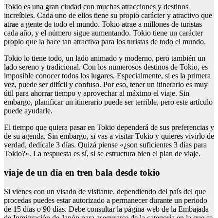
Tokio es una gran ciudad con muchas atracciones y destinos
increíbles. Cada uno de ellos tiene su propio carácter y atractivo que
atrae a gente de todo el mundo. Tokio atrae a millones de turistas
cada año, y el número sigue aumentando. Tokio tiene un carácter
propio que la hace tan atractiva para los turistas de todo el mundo.
Tokio lo tiene todo, un lado animado y moderno, pero también un
lado sereno y tradicional. Con los numerosos destinos de Tokio, es
imposible conocer todos los lugares. Especialmente, si es la primera
vez, puede ser difícil y confuso. Por eso, tener un itinerario es muy
útil para ahorrar tiempo y aprovechar al máximo el viaje. Sin
embargo, planificar un itinerario puede ser terrible, pero este artículo
puede ayudarle.
El tiempo que quiera pasar en Tokio dependerá de sus preferencias y
de su agenda. Sin embargo, si vas a visitar Tokio y quieres vivirlo de
verdad, dedícale 3 días. Quizá piense «¿son suficientes 3 días para
Tokio?». La respuesta es sí, si se estructura bien el plan de viaje.
viaje de un día en tren bala desde tokio
Si vienes con un visado de visitante, dependiendo del país del que
procedas puedes estar autorizado a permanecer durante un periodo
de 15 días o 90 días. Debe consultar la página web de la Embajada
de Inmigración de Japón para asegurarse de la categoría en la que se