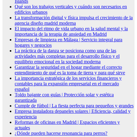
Islands
Qué son los trabajos verticales y cuándo son necesarios en
edificios urbanos
La transformación digital y física impulsa el crecimiento de la
agencia diseño madrid moderna
El impacto del ritmo de vida urbano en la salud mental y la
importancia de la terapia de ansiedad en Madrid
Empresas de limpieza en Málaga | Servicio integral para
hogares y negocios
La práctica de la danza se posiciona como una de las
actividades más completas para el desarrollo físico y el
equilibrio emocional en la sociedad moderna
Garantizar la seguridad en el hogar mediante el correcto
entendimiento de qué es la toma de tierra y para qué sirve
La importancia estratégica de los servicios financieros y
contables para la expansión empresarial en el mercado
español
Toldo bajante con guías | Protección solar y estética
garantizada
Cumple de fútbol | La fiesta perfecta para pequeños y grandes
Empresa instaladora depaneles solares | Eficiencia, calidad y
experiencia
Reformas de oficinas en Madrid | Espacios eficientes y
actuales
¿Dónde pueden hacerse resonancia para perros?