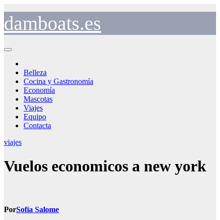
Saltar
al
damboats.es
contenido
Belleza
Cocina y Gastronomía
Economía
Mascotas
Viajes
Equipo
Contacta
viajes
Vuelos economicos a new york
Por
Sofía Salome