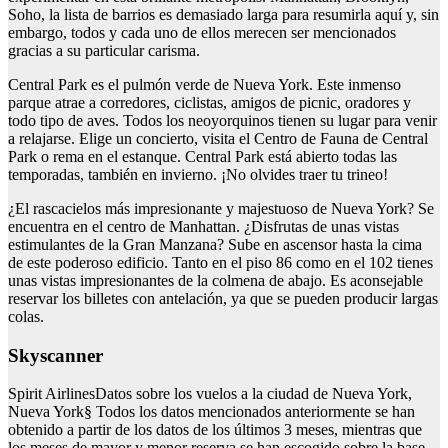
Soho, la lista de barrios es demasiado larga para resumirla aquí y, sin
embargo, todos y cada uno de ellos merecen ser mencionados
gracias a su particular carisma.
Central Park es el pulmón verde de Nueva York. Este inmenso
parque atrae a corredores, ciclistas, amigos de picnic, oradores y
todo tipo de aves. Todos los neoyorquinos tienen su lugar para venir
a relajarse. Elige un concierto, visita el Centro de Fauna de Central
Park o rema en el estanque. Central Park está abierto todas las
temporadas, también en invierno. ¡No olvides traer tu trineo!
¿El rascacielos más impresionante y majestuoso de Nueva York? Se
encuentra en el centro de Manhattan. ¿Disfrutas de unas vistas
estimulantes de la Gran Manzana? Sube en ascensor hasta la cima
de este poderoso edificio. Tanto en el piso 86 como en el 102 tienes
unas vistas impresionantes de la colmena de abajo. Es aconsejable
reservar los billetes con antelación, ya que se pueden producir largas
colas.
Skyscanner
Spirit AirlinesDatos sobre los vuelos a la ciudad de Nueva York,
Nueva York§ Todos los datos mencionados anteriormente se han
obtenido a partir de los datos de los últimos 3 meses, mientras que
los meses de mayor y menor reserva se han escogido sobre la base