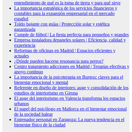
entendimiento de qué es la toma de tierra y para qué sirve
La importancia estratégica de los servicios financieros y
contables para la expansión empresarial en el mercado
español
Toldo bajante con guías | Protección solar y estética
garantizada
Cumple de fútbol | La fiesta perfecta para pequeños y grandes
Empresa instaladora depaneles solares | Eficiencia, calidad y
experiencia
Reformas de oficinas en Madrid | Espacios eficientes y
actuales
¿Dónde pueden hacerse resonancia para perros?
Centro tratamiento adicciones en Madrid | Terapias efectivas y
apoyo continuo
La importancia de la psicoterapia en Burgos: claves para el
bienestar emocional y mental
Referente en diseño de interiores: auge y consolidación de los
estudios de interiorismo en Girona
El auge del interiorismo en Valencia transforma los espacios
urbanos
El papel del psicólogo en Mallorca en el bienestar emocional
de la sociedad balear
Entrenador personal en Zaragoza: La nueva tendencia en el
bienestar físico de la ciudad