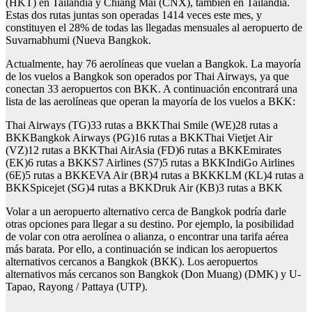
(HKT) en Tailandia y Chiang Mai (CNX), también en Tailandia.
Estas dos rutas juntas son operadas 1414 veces este mes, y
constituyen el 28% de todas las llegadas mensuales al aeropuerto de
Suvarnabhumi (Nueva Bangkok.
Actualmente, hay 76 aerolíneas que vuelan a Bangkok. La mayoría
de los vuelos a Bangkok son operados por Thai Airways, ya que
conectan 33 aeropuertos con BKK. A continuación encontrará una
lista de las aerolíneas que operan la mayoría de los vuelos a BKK:
Thai Airways (TG)33 rutas a BKKThai Smile (WE)28 rutas a
BKKBangkok Airways (PG)16 rutas a BKKThai Vietjet Air
(VZ)12 rutas a BKKThai AirAsia (FD)6 rutas a BKKEmirates
(EK)6 rutas a BKKS7 Airlines (S7)5 rutas a BKKIndiGo Airlines
(6E)5 rutas a BKKEVA Air (BR)4 rutas a BKKKLM (KL)4 rutas a
BKKSpicejet (SG)4 rutas a BKKDruk Air (KB)3 rutas a BKK
Volar a un aeropuerto alternativo cerca de Bangkok podría darle
otras opciones para llegar a su destino. Por ejemplo, la posibilidad
de volar con otra aerolínea o alianza, o encontrar una tarifa aérea
más barata. Por ello, a continuación se indican los aeropuertos
alternativos cercanos a Bangkok (BKK). Los aeropuertos
alternativos más cercanos son Bangkok (Don Muang) (DMK) y U-
Tapao, Rayong / Pattaya (UTP).