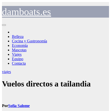
Saltar
al
damboats.es
contenido
Belleza
Cocina y Gastronomía
Economía
Mascotas
Viajes
Equipo
Contacta
viajes
Vuelos directos a tailandia
Por
Sofía Salome