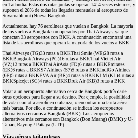
en Tailandia. Estas dos rutas juntas se operan 1414 veces este mes, y
suponen el 28% de todas las llegadas mensuales al aeropuerto de
Suvarnabhumi (Nueva Bangkok.
Actualmente, hay 76 aerolíneas que vuelan a Bangkok. La mayoría
de los vuelos a Bangkok son operados por Thai Airways, ya que
conectan 33 aeropuertos con BKK. A continuación encontrará una
lista de las aerolíneas que operan la mayoría de los vuelos a BKK:
Thai Airways (TG)33 rutas a BKKThai Smile (WE)28 rutas a
BKKBangkok Airways (PG)16 rutas a BKKThai Vietjet Air
(VZ)12 rutas a BKKThai AirAsia (FD)6 rutas a BKKEmirates
(EK)6 rutas a BKKS7 Airlines (S7)5 rutas a BKKIndiGo Airlines
(6E)5 rutas a BKKEVA Air (BR)4 rutas a BKKKLM (KL)4 rutas a
BKKSpicejet (SG)4 rutas a BKKDruk Air (KB)3 rutas a BKK
Volar a un aeropuerto alternativo cerca de Bangkok podría darle
otras opciones para llegar a su destino. Por ejemplo, la posibilidad
de volar con otra aerolínea o alianza, o encontrar una tarifa aérea
más barata. Por ello, a continuación se indican los aeropuertos
alternativos cercanos a Bangkok (BKK). Los aeropuertos
alternativos más cercanos son Bangkok (Don Muang) (DMK) y U-
Tapao, Rayong / Pattaya (UTP).
Vías aéreas tailandesas