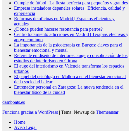
Cumple de fútbol | La fiesta perfecta para pequeños y grandes
Empresa instaladora depaneles solares | Eficiencia, calidad y
experiencia
Reformas de oficinas en Madrid | Espacios eficientes y
actuales
¿Dónde pueden hacerse resonancia para perros?
Centro tratamiento adicciones en Madrid | Terapias efectivas y
apoyo continuo
La importancia de la psicoterapia en Burgos: claves para el
bienestar emocional y mental
Referente en diseño de interiores: auge y consolidación de los
estudios de interiorismo en Girona
El auge del interiorismo en Valencia transforma los espacios
urbanos
El papel del psicólogo en Mallorca en el bienestar emocional
de la sociedad balear
Entrenador personal en Zaragoza: La nueva tendencia en el
bienestar físico de la ciudad
damboats.es
Funciona gracias a WordPress
|
Tema: Newsup de
Themeansar
Home
Aviso Legal