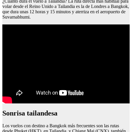
¿Cuánto dura el vuelo a Tailandia? La ruta directa más habitual para
volar desde el Reino Unido a Tailandia es la de Londres a Bangkok,
que dura unas 12 horas y 15 minutos y aterriza en el aeropuerto de
Suvarnabhumi.
Sonrisa tailandesa
Los vuelos con destino a Bangkok más frecuentes son las rutas
desde Phuket (HKT), en Tailandia, y Chiang Mai (CNX), también