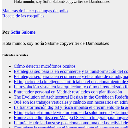
Hola mundo, soy Sofía Salomé copywriter de Damboats.es
Navegación
Maneras de hacer pechugas de pollo
Receta de las rosquillas
de
entradas
Por
Sofía Salome
Hola mundo, soy Sofía Salomé copywriter de Damboats.es
Entradas recientes
Cómo detectar micrófonos ocultos
Estrategias seo para ia en ecommerce y la transformación del co
Estrategias seo para ia en ecommerce y el cambio de paradigma 
El impacto de la inteligencia artificial en el posicionamiento d
La revolución visual en la arquitectura y cómo el renderizado fo
Entrenador personal en Madrid: resultados con planificación
The Evolution of Architectural Design in the Caribbean Redefin
Qué son los trabajos verticales y cuándo son necesarios en edif
La transformación digital y física impulsa el crecimiento de la
El impacto del ritmo de vida urbano en la salud mental y la imp
Empresas de limpieza en Málaga | Servicio integral para hogare
La práctica de la danza se posiciona como una de las actividade
Garantizar la seguridad en el hogar mediante el correcto entendi