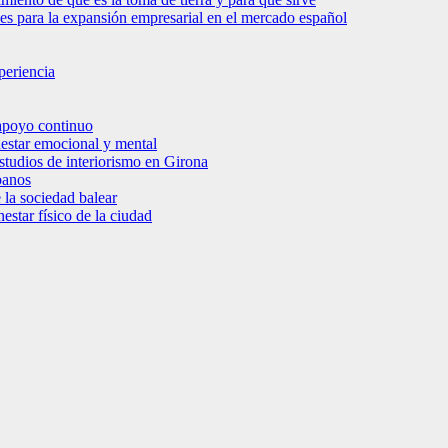
bles para la expansión empresarial en el mercado español
periencia
 apoyo continuo
nestar emocional y mental
estudios de interiorismo en Girona
banos
 la sociedad balear
star físico de la ciudad