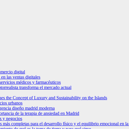
mercio digital
en las ventas digitales
e servicios médicos y farmacéuticos
torrealista transforma el mercado actual
es the Concept of Luxury and Sustainability on the Islands
icios urbanos
 agencia diseño madrid moderna
ortancia de la terapia de ansiedad en Madrid
s y negocios
s más completas para el desarrollo físico y el equilibrio emocional en 
miento de qué es la toma de tierra y para qué sirve