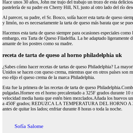
Hace unos 30 años, John me trajo del trabajo un trozo de esta delicios
pastelería de su padre en Cherry Hill, NJ, justo al otro lado del río des
Al parecer, su padre, el Sr. Bosco, solía hacer esta tarta de queso sie
y limón, no es necesariamente la tarta de queso más barata que se pued
Hacemos esta tarta de queso siempre para ocasiones especiales como 
embargo, era Tarta de Queso Filadelfia. La he adaptado ligeramente d
amante de los postres como su madre.
receta de tarta de queso al horno philadelphia uk
¿Sabes cómo hacer recetas de tartas de queso Philadelphia? La mayorí
Unidos se hacen con queso crema, mientras que en otros países son muy
eso elijo el queso crema de la marca Philadelphia.
Esta fue la primera de las recetas de tarta de queso Philadelphia.Com
pulgadas.Hornee en el horno precalentado a 325F grados durant
velocidad media hasta que estén bien mezclados.Añada los huevos uno 
a 450F grados; REDUZCA LA TEMPERATURA DEL HORNO A 250F grados.
antes de quitar los lados; enfriar durante 8 horas o toda la noche.
Sofía Salome