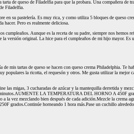
a tarta de queso de Filadelfia para que la probara. Una compañera de tra
de Filadelfia.
mpre en su pastelería. Es muy rica, y como utiliza 5 bloques de queso cre
a hacer. Pero es realmente deliciosa.
los cumpleaños. Aunque es la receta de su padre, siempre nos hemos re
e la versión original. La hice para el cumpleaños de mi hijo mayor. Es
a de mis tartas de queso se hacen con queso crema Philadelphia. Te hab
 populares la ricotta, el requesón y otros. Me gusta utilizar la mejor 
bine las migas, 3 cucharadas de azúcar y la mantequilla derretida y mez
e 10 minutos.AUMENTE LA TEMPERATURA DEL HORNO A 450F grados. C
a la vez mezclando bien después de cada adición.Mezcle la crema agria
Continúe horneando 1 hora más.Pase un cuchillo alrededor del bo