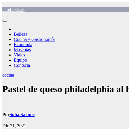
Saltar
damboats.es
al
contenido
Belleza
Cocina y Gastronomía
Economía
Mascotas
Viajes
Equipo
Contacta
cocina
Pastel de queso philadelphia al
Por
Sofía Salome
Dic 21, 2021