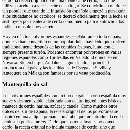
cerdo, la receta original no incluía manteca de cerdo, sino que
utilizaba aceite o a veces leche en su lugar. Se convirtió en un dulce
tan popular que cuando la Inquisición española empezó a perseguir
a los ciudadanos no católicos, se decretó oficialmente que la leche se
sustituyera por manteca de cerdo como medio para identificar a los
judíos o musulmanes secretos.
Hoy en día, los polvorones españoles se elaboran en todo el país,
donde se han convertido en un popular dulce navideño que se sirve
tradicionalmente después de las comidas festivas, junto con el
siempre presente turrón. Podemos encontrar polvorones en varias
regiones españolas como Tordesillas en Valladolid o incluso en
Navarra. Sin embargo, Andalucía sigue siendo la principal
productora del país, y las localidades de Estepa en Sevilla y
Antequera en Málaga son famosas por su vasta producción.
Mantequilla sin sal
Los polvorones españoles son un tipo de galleta corta española muy
suave y desmenuzable, elaborada con cuatro ingredientes básicos:
manteca de cerdo, harina, azúcar y canela. Como muchos otros
dulces del sur de España, la receta original de los polvorones se
inspiró en una antigua preparación árabe que fue introducida en la
península por los moros. Dado que los musulmanes no comen
cerdo, la receta original no incluía manteca de cerdo, sino que