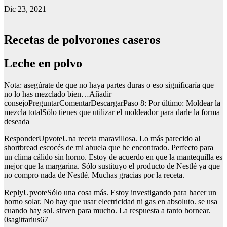
Dic 23, 2021
Recetas de polvorones caseros
Leche en polvo
Nota: asegúrate de que no haya partes duras o eso significaría que
no lo has mezclado bien…Añadir
consejoPreguntarComentarDescargarPaso 8: Por último: Moldear la
mezcla totalSólo tienes que utilizar el moldeador para darle la forma
deseada
ResponderUpvoteUna receta maravillosa. Lo más parecido al
shortbread escocés de mi abuela que he encontrado. Perfecto para
un clima cálido sin horno. Estoy de acuerdo en que la mantequilla es
mejor que la margarina. Sólo sustituyo el producto de Nestlé ya que
no compro nada de Nestlé. Muchas gracias por la receta.
ReplyUpvoteSólo una cosa más. Estoy investigando para hacer un
horno solar. No hay que usar electricidad ni gas en absoluto. se usa
cuando hay sol. sirven para mucho. La respuesta a tanto hornear.
0sagittarius67