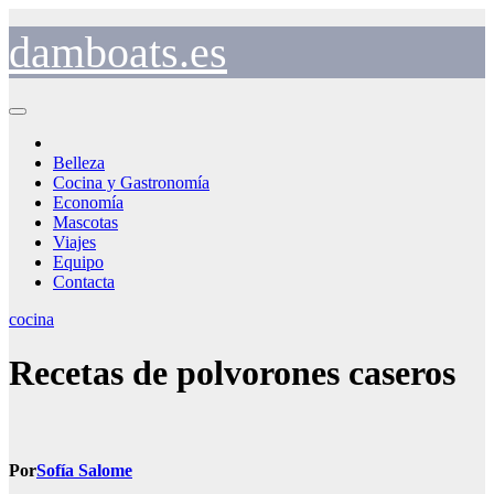
Saltar
al
damboats.es
contenido
Belleza
Cocina y Gastronomía
Economía
Mascotas
Viajes
Equipo
Contacta
cocina
Recetas de polvorones caseros
Por
Sofía Salome