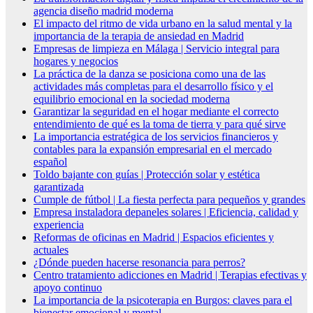
agencia diseño madrid moderna
El impacto del ritmo de vida urbano en la salud mental y la
importancia de la terapia de ansiedad en Madrid
Empresas de limpieza en Málaga | Servicio integral para
hogares y negocios
La práctica de la danza se posiciona como una de las
actividades más completas para el desarrollo físico y el
equilibrio emocional en la sociedad moderna
Garantizar la seguridad en el hogar mediante el correcto
entendimiento de qué es la toma de tierra y para qué sirve
La importancia estratégica de los servicios financieros y
contables para la expansión empresarial en el mercado
español
Toldo bajante con guías | Protección solar y estética
garantizada
Cumple de fútbol | La fiesta perfecta para pequeños y grandes
Empresa instaladora depaneles solares | Eficiencia, calidad y
experiencia
Reformas de oficinas en Madrid | Espacios eficientes y
actuales
¿Dónde pueden hacerse resonancia para perros?
Centro tratamiento adicciones en Madrid | Terapias efectivas y
apoyo continuo
La importancia de la psicoterapia en Burgos: claves para el
bienestar emocional y mental